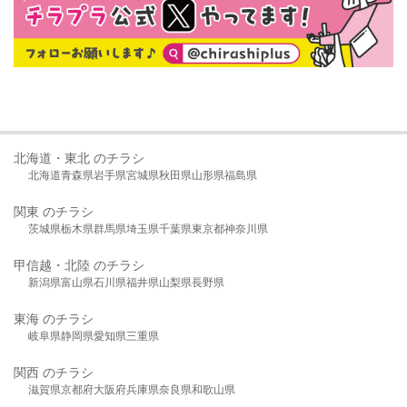
北海道・東北 のチラシ
北海道
青森県
岩手県
宮城県
秋田県
山形県
福島県
関東 のチラシ
茨城県
栃木県
群馬県
埼玉県
千葉県
東京都
神奈川県
甲信越・北陸 のチラシ
新潟県
富山県
石川県
福井県
山梨県
長野県
東海 のチラシ
岐阜県
静岡県
愛知県
三重県
関西 のチラシ
滋賀県
京都府
大阪府
兵庫県
奈良県
和歌山県