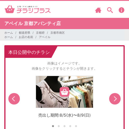
アベイル
京都アバンティ店
ホーム
都道府県
京都府
京都市南区
ホーム
お店の名前
アベイル
本日公開中のチラシ
画像はイメージです。
画像をクリックするとチラシが開きます。
売出し期間:8/5(水)〜8/9(日)