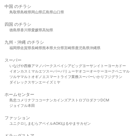
中国 のチラシ
鳥取県
島根県
岡山県
広島県
山口県
四国 のチラシ
徳島県
香川県
愛媛県
高知県
九州・沖縄 のチラシ
福岡県
佐賀県
長崎県
熊本県
大分県
宮崎県
鹿児島県
沖縄県
スーパー
いなげや
西條
アマノパークス
ベイシア
ビッグヨーサン
イトーヨーカドー
イオン
カスミ
マルエツ
スーパーバリュー
ヤオコー
オーケー
ヨークベニマル
ツルヤ
マルト
オギノ
エスマート
ライフ
業務スーパー
いかり
フジグラン
ダイレックス
サンエー
イズミヤ
ホームセンター
島忠
コメリ
ナフコ
コーナン
カインズ
アストロプロダクツ
DCM
ジョイフル本田
ファッション
ユニクロ
しまむら
アベイル
AOKI
はるやま
サカゼン
ドラッグストア