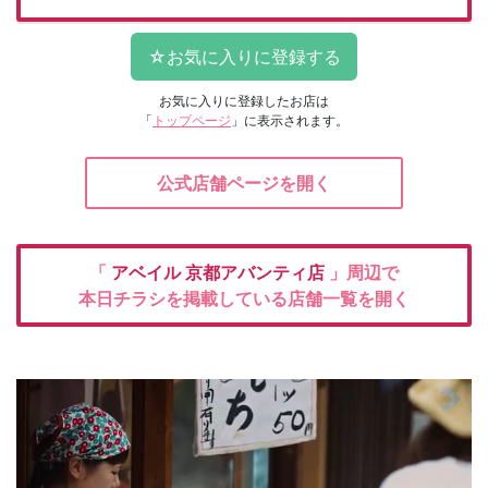
お気に入りに登録したお店は
「
トップページ
」に表示されます。
公式店舗ページを開く
「
アベイル
京都アバンティ店
」周辺で
本日チラシを掲載している店舗一覧を開く