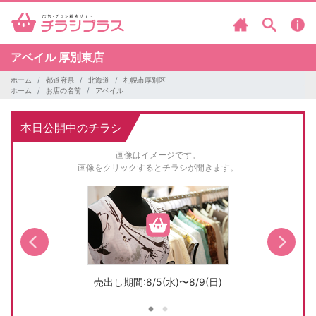
アベイル
厚別東店
ホーム
都道府県
北海道
札幌市厚別区
ホーム
お店の名前
アベイル
本日公開中のチラシ
画像はイメージです。
画像をクリックするとチラシが開きます。
売出し期間:8/5(水)〜8/9(日)