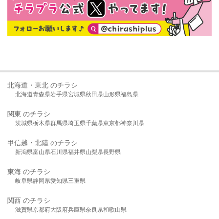
北海道・東北 のチラシ
北海道
青森県
岩手県
宮城県
秋田県
山形県
福島県
関東 のチラシ
茨城県
栃木県
群馬県
埼玉県
千葉県
東京都
神奈川県
甲信越・北陸 のチラシ
新潟県
富山県
石川県
福井県
山梨県
長野県
東海 のチラシ
岐阜県
静岡県
愛知県
三重県
関西 のチラシ
滋賀県
京都府
大阪府
兵庫県
奈良県
和歌山県