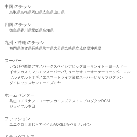
中国 のチラシ
鳥取県
島根県
岡山県
広島県
山口県
四国 のチラシ
徳島県
香川県
愛媛県
高知県
九州・沖縄 のチラシ
福岡県
佐賀県
長崎県
熊本県
大分県
宮崎県
鹿児島県
沖縄県
スーパー
いなげや
西條
アマノパークス
ベイシア
ビッグヨーサン
イトーヨーカドー
イオン
カスミ
マルエツ
スーパーバリュー
ヤオコー
オーケー
ヨークベニマル
ツルヤ
マルト
オギノ
エスマート
ライフ
業務スーパー
いかり
フジグラン
ダイレックス
サンエー
イズミヤ
ホームセンター
島忠
コメリ
ナフコ
コーナン
カインズ
アストロプロダクツ
DCM
ジョイフル本田
ファッション
ユニクロ
しまむら
アベイル
AOKI
はるやま
サカゼン
ドラッグストア