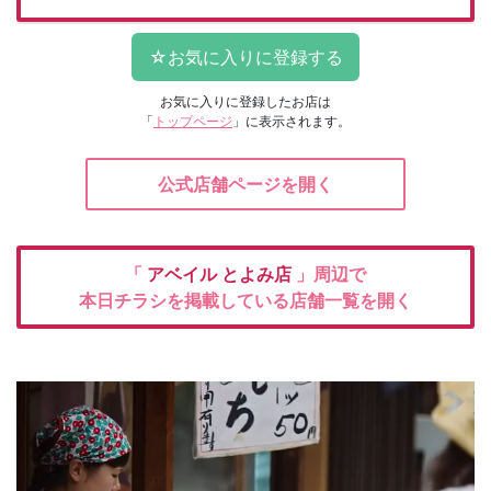
お気に入りに登録したお店は
「
トップページ
」に表示されます。
公式店舗ページを開く
「
アベイル
とよみ店
」周辺で
本日チラシを掲載している店舗一覧を開く