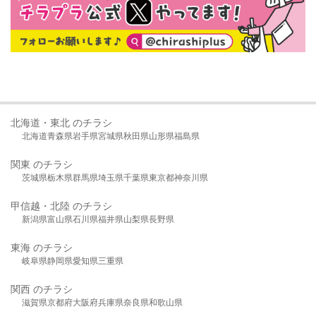
北海道・東北 のチラシ
北海道
青森県
岩手県
宮城県
秋田県
山形県
福島県
関東 のチラシ
茨城県
栃木県
群馬県
埼玉県
千葉県
東京都
神奈川県
甲信越・北陸 のチラシ
新潟県
富山県
石川県
福井県
山梨県
長野県
東海 のチラシ
岐阜県
静岡県
愛知県
三重県
関西 のチラシ
滋賀県
京都府
大阪府
兵庫県
奈良県
和歌山県