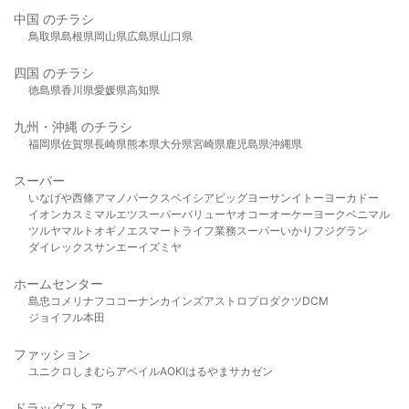
中国 のチラシ
鳥取県
島根県
岡山県
広島県
山口県
四国 のチラシ
徳島県
香川県
愛媛県
高知県
九州・沖縄 のチラシ
福岡県
佐賀県
長崎県
熊本県
大分県
宮崎県
鹿児島県
沖縄県
スーパー
いなげや
西條
アマノパークス
ベイシア
ビッグヨーサン
イトーヨーカドー
イオン
カスミ
マルエツ
スーパーバリュー
ヤオコー
オーケー
ヨークベニマル
ツルヤ
マルト
オギノ
エスマート
ライフ
業務スーパー
いかり
フジグラン
ダイレックス
サンエー
イズミヤ
ホームセンター
島忠
コメリ
ナフコ
コーナン
カインズ
アストロプロダクツ
DCM
ジョイフル本田
ファッション
ユニクロ
しまむら
アベイル
AOKI
はるやま
サカゼン
ドラッグストア