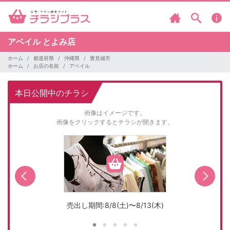
アベイル
とよみ店
ホーム
都道府県
沖縄県
豊見城市
ホーム
お店の名前
アベイル
本日公開中のチラシ
画像はイメージです。
画像をクリックするとチラシが開きます。
売出し期間:8/8(土)〜8/13(木)