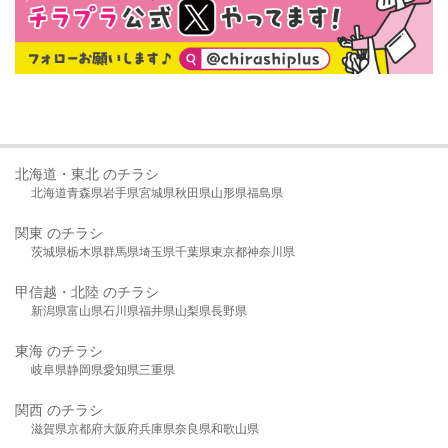
北海道・東北 のチラシ
北海道
青森県
岩手県
宮城県
秋田県
山形県
福島県
関東 のチラシ
茨城県
栃木県
群馬県
埼玉県
千葉県
東京都
神奈川県
甲信越・北陸 のチラシ
新潟県
富山県
石川県
福井県
山梨県
長野県
東海 のチラシ
岐阜県
静岡県
愛知県
三重県
関西 のチラシ
滋賀県
京都府
大阪府
兵庫県
奈良県
和歌山県