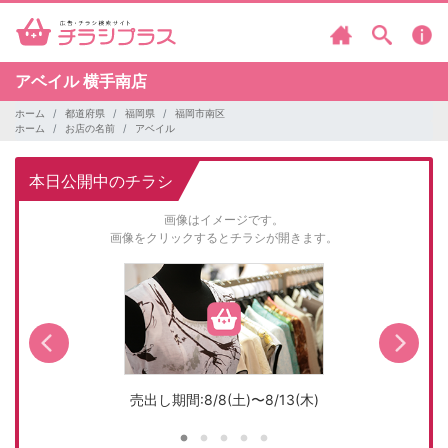
アベイル
横手南店
ホーム
都道府県
福岡県
福岡市南区
ホーム
お店の名前
アベイル
本日公開中のチラシ
画像はイメージです。
画像をクリックするとチラシが開きます。
売出し期間:8/8(土)〜8/13(木)