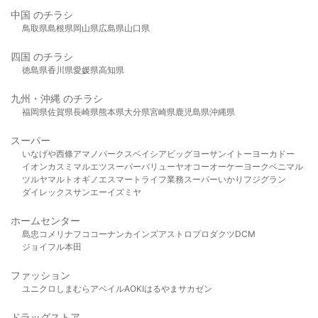
中国 のチラシ
鳥取県
島根県
岡山県
広島県
山口県
四国 のチラシ
徳島県
香川県
愛媛県
高知県
九州・沖縄 のチラシ
福岡県
佐賀県
長崎県
熊本県
大分県
宮崎県
鹿児島県
沖縄県
スーパー
いなげや
西條
アマノパークス
ベイシア
ビッグヨーサン
イトーヨーカドー
イオン
カスミ
マルエツ
スーパーバリュー
ヤオコー
オーケー
ヨークベニマル
ツルヤ
マルト
オギノ
エスマート
ライフ
業務スーパー
いかり
フジグラン
ダイレックス
サンエー
イズミヤ
ホームセンター
島忠
コメリ
ナフコ
コーナン
カインズ
アストロプロダクツ
DCM
ジョイフル本田
ファッション
ユニクロ
しまむら
アベイル
AOKI
はるやま
サカゼン
ドラッグストア