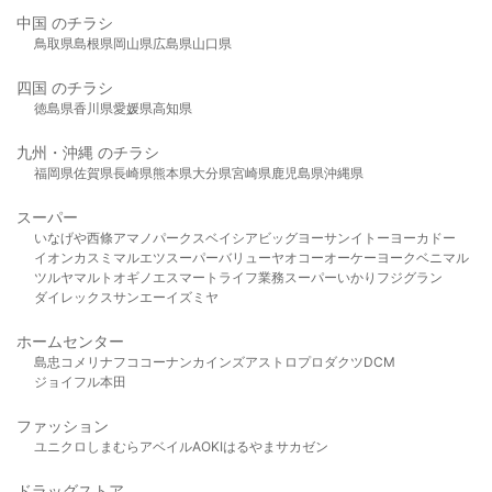
中国 のチラシ
鳥取県
島根県
岡山県
広島県
山口県
四国 のチラシ
徳島県
香川県
愛媛県
高知県
九州・沖縄 のチラシ
福岡県
佐賀県
長崎県
熊本県
大分県
宮崎県
鹿児島県
沖縄県
スーパー
いなげや
西條
アマノパークス
ベイシア
ビッグヨーサン
イトーヨーカドー
イオン
カスミ
マルエツ
スーパーバリュー
ヤオコー
オーケー
ヨークベニマル
ツルヤ
マルト
オギノ
エスマート
ライフ
業務スーパー
いかり
フジグラン
ダイレックス
サンエー
イズミヤ
ホームセンター
島忠
コメリ
ナフコ
コーナン
カインズ
アストロプロダクツ
DCM
ジョイフル本田
ファッション
ユニクロ
しまむら
アベイル
AOKI
はるやま
サカゼン
ドラッグストア