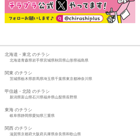
北海道・東北 のチラシ
北海道
青森県
岩手県
宮城県
秋田県
山形県
福島県
関東 のチラシ
茨城県
栃木県
群馬県
埼玉県
千葉県
東京都
神奈川県
甲信越・北陸 のチラシ
新潟県
富山県
石川県
福井県
山梨県
長野県
東海 のチラシ
岐阜県
静岡県
愛知県
三重県
関西 のチラシ
滋賀県
京都府
大阪府
兵庫県
奈良県
和歌山県