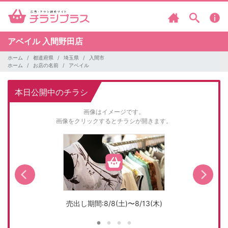
アベイル
入間野田店
ホーム
都道府県
埼玉県
入間市
ホーム
お店の名前
アベイル
本日公開中のチラシ
画像はイメージです。
画像をクリックするとチラシが開きます。
売出し期間:8/8(土)〜8/13(木)