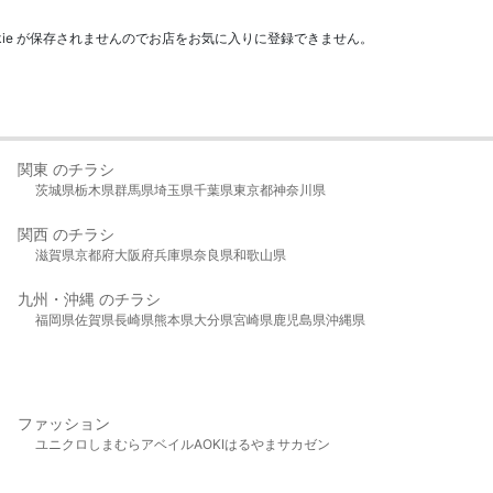
kie が保存されませんのでお店をお気に入りに登録できません。
関東 のチラシ
茨城県
栃木県
群馬県
埼玉県
千葉県
東京都
神奈川県
関西 のチラシ
滋賀県
京都府
大阪府
兵庫県
奈良県
和歌山県
九州・沖縄 のチラシ
福岡県
佐賀県
長崎県
熊本県
大分県
宮崎県
鹿児島県
沖縄県
ファッション
ユニクロ
しまむら
アベイル
AOKI
はるやま
サカゼン