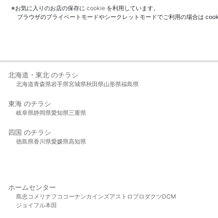
※お気に入りのお店の保存に
cookie
を利用しています。
ブラウザのプライベートモードやシークレットモードでご利用の場合は coo
北海道・東北 のチラシ
北海道
青森県
岩手県
宮城県
秋田県
山形県
福島県
東海 のチラシ
岐阜県
静岡県
愛知県
三重県
四国 のチラシ
徳島県
香川県
愛媛県
高知県
ホームセンター
島忠
コメリ
ナフコ
コーナン
カインズ
アストロプロダクツ
DCM
ジョイフル本田