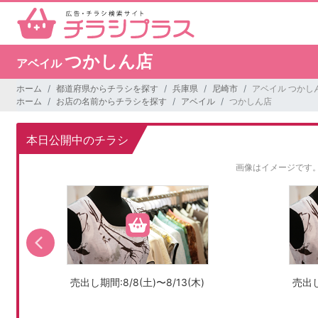
つかしん店
アベイル
ホーム
都道府県からチラシを探す
兵庫県
尼崎市
アベイル つかし
ホーム
お店の名前からチラシを探す
アベイル
つかしん店
本日公開中のチラシ
画像はイメージです
売出し期間:8/8(土)〜8/13(木)
売出し