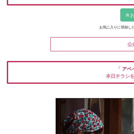
お気に入りに登録し
公
「
アベ
本日チラシ