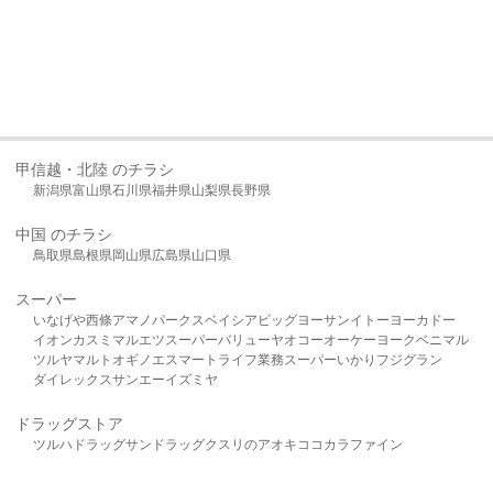
甲信越・北陸 のチラシ
新潟県
富山県
石川県
福井県
山梨県
長野県
中国 のチラシ
鳥取県
島根県
岡山県
広島県
山口県
スーパー
いなげや
西條
アマノパークス
ベイシア
ビッグヨーサン
イトーヨーカドー
イオン
カスミ
マルエツ
スーパーバリュー
ヤオコー
オーケー
ヨークベニマル
ツルヤ
マルト
オギノ
エスマート
ライフ
業務スーパー
いかり
フジグラン
ダイレックス
サンエー
イズミヤ
ドラッグストア
ツルハドラッグ
サンドラッグ
クスリのアオキ
ココカラファイン