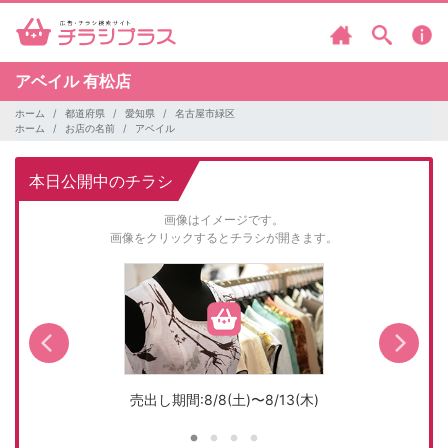
アベイル
有松店
ホーム
都道府県
愛知県
名古屋市緑区
ホーム
お店の名前
アベイル
本日公開中のチラシ
画像はイメージです。
画像をクリックするとチラシが開きます。
売出し期間:8/8(土)〜8/13(木)