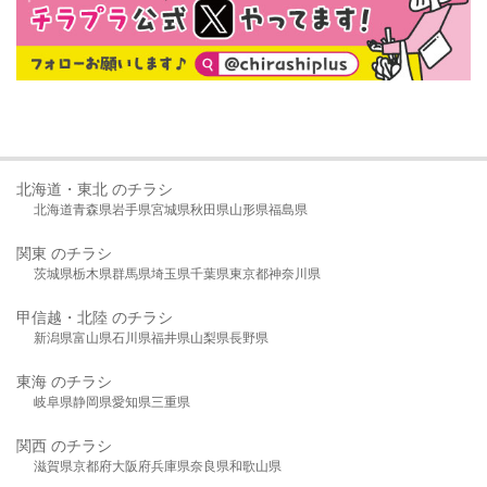
北海道・東北 のチラシ
北海道
青森県
岩手県
宮城県
秋田県
山形県
福島県
関東 のチラシ
茨城県
栃木県
群馬県
埼玉県
千葉県
東京都
神奈川県
甲信越・北陸 のチラシ
新潟県
富山県
石川県
福井県
山梨県
長野県
東海 のチラシ
岐阜県
静岡県
愛知県
三重県
関西 のチラシ
滋賀県
京都府
大阪府
兵庫県
奈良県
和歌山県