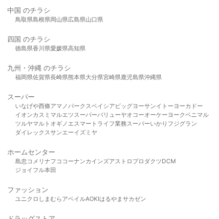
中国 のチラシ
鳥取県
島根県
岡山県
広島県
山口県
四国 のチラシ
徳島県
香川県
愛媛県
高知県
九州・沖縄 のチラシ
福岡県
佐賀県
長崎県
熊本県
大分県
宮崎県
鹿児島県
沖縄県
スーパー
いなげや
西條
アマノパークス
ベイシア
ビッグヨーサン
イトーヨーカドー
イオン
カスミ
マルエツ
スーパーバリュー
ヤオコー
オーケー
ヨークベニマル
ツルヤ
マルト
オギノ
エスマート
ライフ
業務スーパー
いかり
フジグラン
ダイレックス
サンエー
イズミヤ
ホームセンター
島忠
コメリ
ナフコ
コーナン
カインズ
アストロプロダクツ
DCM
ジョイフル本田
ファッション
ユニクロ
しまむら
アベイル
AOKI
はるやま
サカゼン
ドラッグストア