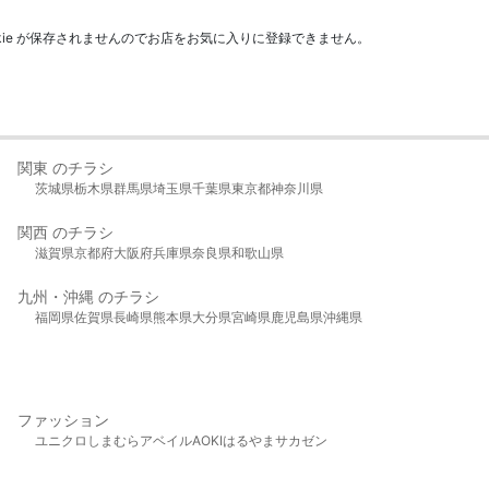
kie が保存されませんのでお店をお気に入りに登録できません。
関東 のチラシ
茨城県
栃木県
群馬県
埼玉県
千葉県
東京都
神奈川県
関西 のチラシ
滋賀県
京都府
大阪府
兵庫県
奈良県
和歌山県
九州・沖縄 のチラシ
福岡県
佐賀県
長崎県
熊本県
大分県
宮崎県
鹿児島県
沖縄県
ファッション
ユニクロ
しまむら
アベイル
AOKI
はるやま
サカゼン