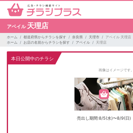
天理店
アベイル
ホーム
都道府県からチラシを探す
奈良県
天理市
アベイル 天理店
ホーム
お店の名前からチラシを探す
アベイル
天理店
本日公開中のチラシ
画像はイメージです
売出し期間:8/5(水)〜8/9(日)