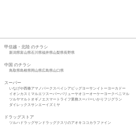
甲信越・北陸 のチラシ
新潟県
富山県
石川県
福井県
山梨県
長野県
中国 のチラシ
鳥取県
島根県
岡山県
広島県
山口県
スーパー
いなげや
西條
アマノパークス
ベイシア
ビッグヨーサン
イトーヨーカドー
イオン
カスミ
マルエツ
スーパーバリュー
ヤオコー
オーケー
ヨークベニマル
ツルヤ
マルト
オギノ
エスマート
ライフ
業務スーパー
いかり
フジグラン
ダイレックス
サンエー
イズミヤ
ドラッグストア
ツルハドラッグ
サンドラッグ
クスリのアオキ
ココカラファイン