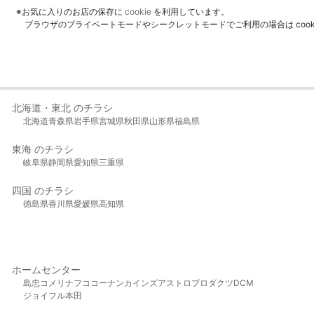
※お気に入りのお店の保存に
cookie
を利用しています。
ブラウザのプライベートモードやシークレットモードでご利用の場合は coo
北海道・東北 のチラシ
北海道
青森県
岩手県
宮城県
秋田県
山形県
福島県
東海 のチラシ
岐阜県
静岡県
愛知県
三重県
四国 のチラシ
徳島県
香川県
愛媛県
高知県
ホームセンター
島忠
コメリ
ナフコ
コーナン
カインズ
アストロプロダクツ
DCM
ジョイフル本田