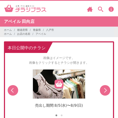
アベイル
田向店
ホーム
都道府県
青森県
八戸市
ホーム
お店の名前
アベイル
本日公開中のチラシ
画像はイメージです。
画像をクリックするとチラシが開きます。
売出し期間:8/5(水)〜8/9(日)