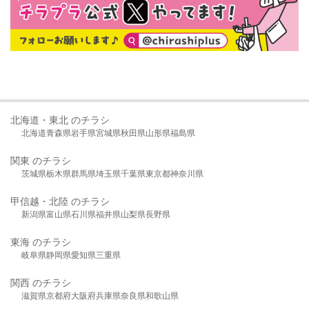
北海道・東北 のチラシ
北海道
青森県
岩手県
宮城県
秋田県
山形県
福島県
関東 のチラシ
茨城県
栃木県
群馬県
埼玉県
千葉県
東京都
神奈川県
甲信越・北陸 のチラシ
新潟県
富山県
石川県
福井県
山梨県
長野県
東海 のチラシ
岐阜県
静岡県
愛知県
三重県
関西 のチラシ
滋賀県
京都府
大阪府
兵庫県
奈良県
和歌山県