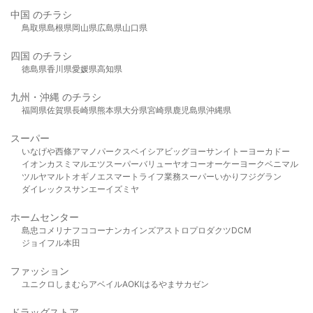
中国 のチラシ
鳥取県
島根県
岡山県
広島県
山口県
四国 のチラシ
徳島県
香川県
愛媛県
高知県
九州・沖縄 のチラシ
福岡県
佐賀県
長崎県
熊本県
大分県
宮崎県
鹿児島県
沖縄県
スーパー
いなげや
西條
アマノパークス
ベイシア
ビッグヨーサン
イトーヨーカドー
イオン
カスミ
マルエツ
スーパーバリュー
ヤオコー
オーケー
ヨークベニマル
ツルヤ
マルト
オギノ
エスマート
ライフ
業務スーパー
いかり
フジグラン
ダイレックス
サンエー
イズミヤ
ホームセンター
島忠
コメリ
ナフコ
コーナン
カインズ
アストロプロダクツ
DCM
ジョイフル本田
ファッション
ユニクロ
しまむら
アベイル
AOKI
はるやま
サカゼン
ドラッグストア