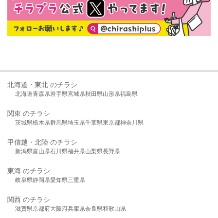
北海道・東北 のチラシ
北海道
青森県
岩手県
宮城県
秋田県
山形県
福島県
関東 のチラシ
茨城県
栃木県
群馬県
埼玉県
千葉県
東京都
神奈川県
甲信越・北陸 のチラシ
新潟県
富山県
石川県
福井県
山梨県
長野県
東海 のチラシ
岐阜県
静岡県
愛知県
三重県
関西 のチラシ
滋賀県
京都府
大阪府
兵庫県
奈良県
和歌山県