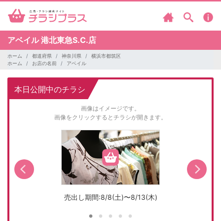
アベイル
港北東急S.C.店
ホーム
都道府県
神奈川県
横浜市都筑区
ホーム
お店の名前
アベイル
本日公開中のチラシ
画像はイメージです。
画像をクリックするとチラシが開きます。
売出し期間:8/8(土)〜8/13(木)