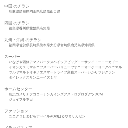
中国 のチラシ
鳥取県
島根県
岡山県
広島県
山口県
四国 のチラシ
徳島県
香川県
愛媛県
高知県
九州・沖縄 のチラシ
福岡県
佐賀県
長崎県
熊本県
大分県
宮崎県
鹿児島県
沖縄県
スーパー
いなげや
西條
アマノパークス
ベイシア
ビッグヨーサン
イトーヨーカドー
イオン
カスミ
マルエツ
スーパーバリュー
ヤオコー
オーケー
ヨークベニマル
ツルヤ
マルト
オギノ
エスマート
ライフ
業務スーパー
いかり
フジグラン
ダイレックス
サンエー
イズミヤ
ホームセンター
島忠
コメリ
ナフコ
コーナン
カインズ
アストロプロダクツ
DCM
ジョイフル本田
ファッション
ユニクロ
しまむら
アベイル
AOKI
はるやま
サカゼン
ドラッグストア