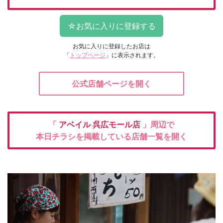
お気に入りに登録したお店は
「
トップページ
」に表示されます。
公式店舗ページを開く
「
アベイル
呉広モール店
」周辺で
本日チラシを掲載している店舗一覧を開く