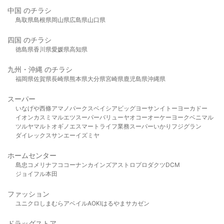
中国 のチラシ
鳥取県
島根県
岡山県
広島県
山口県
四国 のチラシ
徳島県
香川県
愛媛県
高知県
九州・沖縄 のチラシ
福岡県
佐賀県
長崎県
熊本県
大分県
宮崎県
鹿児島県
沖縄県
スーパー
いなげや
西條
アマノパークス
ベイシア
ビッグヨーサン
イトーヨーカドー
イオン
カスミ
マルエツ
スーパーバリュー
ヤオコー
オーケー
ヨークベニマル
ツルヤ
マルト
オギノ
エスマート
ライフ
業務スーパー
いかり
フジグラン
ダイレックス
サンエー
イズミヤ
ホームセンター
島忠
コメリ
ナフコ
コーナン
カインズ
アストロプロダクツ
DCM
ジョイフル本田
ファッション
ユニクロ
しまむら
アベイル
AOKI
はるやま
サカゼン
ドラッグストア