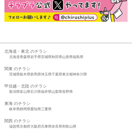
北海道・東北 のチラシ
北海道
青森県
岩手県
宮城県
秋田県
山形県
福島県
関東 のチラシ
茨城県
栃木県
群馬県
埼玉県
千葉県
東京都
神奈川県
甲信越・北陸 のチラシ
新潟県
富山県
石川県
福井県
山梨県
長野県
東海 のチラシ
岐阜県
静岡県
愛知県
三重県
関西 のチラシ
滋賀県
京都府
大阪府
兵庫県
奈良県
和歌山県