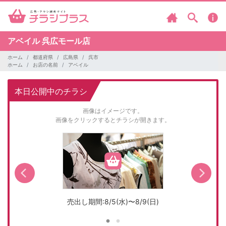
アベイル
呉広モール店
ホーム
都道府県
広島県
呉市
ホーム
お店の名前
アベイル
本日公開中のチラシ
画像はイメージです。
画像をクリックするとチラシが開きます。
売出し期間:8/5(水)〜8/9(日)