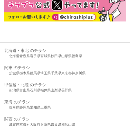
北海道・東北 のチラシ
北海道
青森県
岩手県
宮城県
秋田県
山形県
福島県
関東 のチラシ
茨城県
栃木県
群馬県
埼玉県
千葉県
東京都
神奈川県
甲信越・北陸 のチラシ
新潟県
富山県
石川県
福井県
山梨県
長野県
東海 のチラシ
岐阜県
静岡県
愛知県
三重県
関西 のチラシ
滋賀県
京都府
大阪府
兵庫県
奈良県
和歌山県