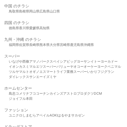
中国 のチラシ
鳥取県
島根県
岡山県
広島県
山口県
四国 のチラシ
徳島県
香川県
愛媛県
高知県
九州・沖縄 のチラシ
福岡県
佐賀県
長崎県
熊本県
大分県
宮崎県
鹿児島県
沖縄県
スーパー
いなげや
西條
アマノパークス
ベイシア
ビッグヨーサン
イトーヨーカドー
イオン
カスミ
マルエツ
スーパーバリュー
ヤオコー
オーケー
ヨークベニマル
ツルヤ
マルト
オギノ
エスマート
ライフ
業務スーパー
いかり
フジグラン
ダイレックス
サンエー
イズミヤ
ホームセンター
島忠
コメリ
ナフコ
コーナン
カインズ
アストロプロダクツ
DCM
ジョイフル本田
ファッション
ユニクロ
しまむら
アベイル
AOKI
はるやま
サカゼン
ドラッグストア