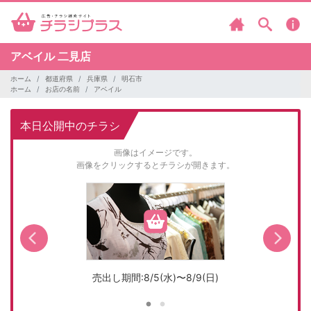
アベイル
二見店
ホーム
都道府県
兵庫県
明石市
ホーム
お店の名前
アベイル
本日公開中のチラシ
画像はイメージです。
画像をクリックするとチラシが開きます。
売出し期間:8/5(水)〜8/9(日)