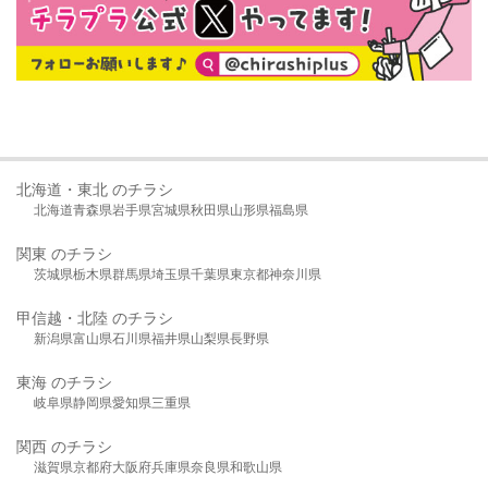
北海道・東北 のチラシ
北海道
青森県
岩手県
宮城県
秋田県
山形県
福島県
関東 のチラシ
茨城県
栃木県
群馬県
埼玉県
千葉県
東京都
神奈川県
甲信越・北陸 のチラシ
新潟県
富山県
石川県
福井県
山梨県
長野県
東海 のチラシ
岐阜県
静岡県
愛知県
三重県
関西 のチラシ
滋賀県
京都府
大阪府
兵庫県
奈良県
和歌山県