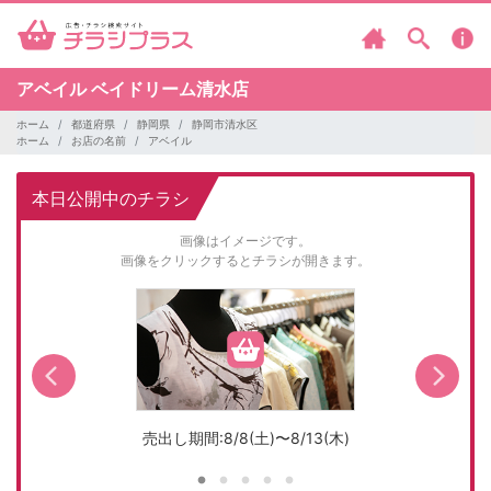
アベイル
ベイドリーム清水店
ホーム
都道府県
静岡県
静岡市清水区
ホーム
お店の名前
アベイル
本日公開中のチラシ
画像はイメージです。
画像をクリックするとチラシが開きます。
売出し期間:8/8(土)〜8/13(木)