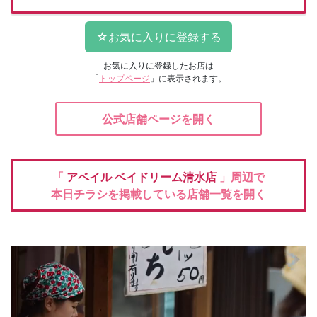
お気に入りに登録したお店は
「
トップページ
」に表示されます。
公式店舗ページを開く
「
アベイル
ベイドリーム清水店
」周辺で
本日チラシを掲載している店舗一覧を開く