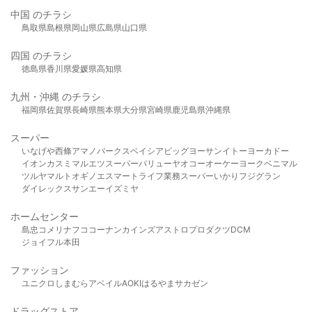
中国 のチラシ
鳥取県
島根県
岡山県
広島県
山口県
四国 のチラシ
徳島県
香川県
愛媛県
高知県
九州・沖縄 のチラシ
福岡県
佐賀県
長崎県
熊本県
大分県
宮崎県
鹿児島県
沖縄県
スーパー
いなげや
西條
アマノパークス
ベイシア
ビッグヨーサン
イトーヨーカドー
イオン
カスミ
マルエツ
スーパーバリュー
ヤオコー
オーケー
ヨークベニマル
ツルヤ
マルト
オギノ
エスマート
ライフ
業務スーパー
いかり
フジグラン
ダイレックス
サンエー
イズミヤ
ホームセンター
島忠
コメリ
ナフコ
コーナン
カインズ
アストロプロダクツ
DCM
ジョイフル本田
ファッション
ユニクロ
しまむら
アベイル
AOKI
はるやま
サカゼン
ドラッグストア