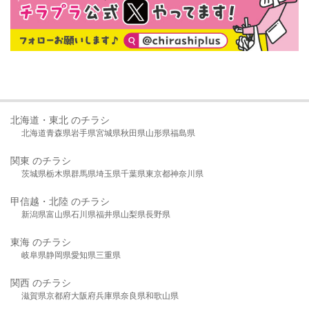
北海道・東北 のチラシ
北海道
青森県
岩手県
宮城県
秋田県
山形県
福島県
関東 のチラシ
茨城県
栃木県
群馬県
埼玉県
千葉県
東京都
神奈川県
甲信越・北陸 のチラシ
新潟県
富山県
石川県
福井県
山梨県
長野県
東海 のチラシ
岐阜県
静岡県
愛知県
三重県
関西 のチラシ
滋賀県
京都府
大阪府
兵庫県
奈良県
和歌山県