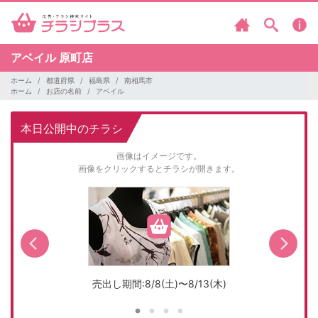
アベイル
原町店
ホーム
都道府県
福島県
南相馬市
ホーム
お店の名前
アベイル
本日公開中のチラシ
画像はイメージです。
画像をクリックするとチラシが開きます。
売出し期間:8/8(土)〜8/13(木)