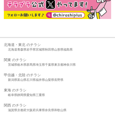
北海道・東北 のチラシ
北海道
青森県
岩手県
宮城県
秋田県
山形県
福島県
関東 のチラシ
茨城県
栃木県
群馬県
埼玉県
千葉県
東京都
神奈川県
甲信越・北陸 のチラシ
新潟県
富山県
石川県
福井県
山梨県
長野県
東海 のチラシ
岐阜県
静岡県
愛知県
三重県
関西 のチラシ
滋賀県
京都府
大阪府
兵庫県
奈良県
和歌山県