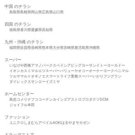
中国 のチラシ
鳥取県
島根県
岡山県
広島県
山口県
四国 のチラシ
徳島県
香川県
愛媛県
高知県
九州・沖縄 のチラシ
福岡県
佐賀県
長崎県
熊本県
大分県
宮崎県
鹿児島県
沖縄県
スーパー
いなげや
西條
アマノパークス
ベイシア
ビッグヨーサン
イトーヨーカドー
イオン
カスミ
マルエツ
スーパーバリュー
ヤオコー
オーケー
ヨークベニマル
ツルヤ
マルト
オギノ
エスマート
ライフ
業務スーパー
いかり
フジグラン
ダイレックス
サンエー
イズミヤ
ホームセンター
島忠
コメリ
ナフコ
コーナン
カインズ
アストロプロダクツ
DCM
ジョイフル本田
ファッション
ユニクロ
しまむら
アベイル
AOKI
はるやま
サカゼン
ドラッグストア