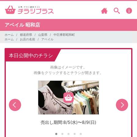
アベイル
昭和店
ホーム
都道府県
山梨県
中巨摩郡昭和町
ホーム
お店の名前
アベイル
本日公開中のチラシ
画像はイメージです。
画像をクリックするとチラシが開きます。
売出し期間:8/5(水)〜8/9(日)