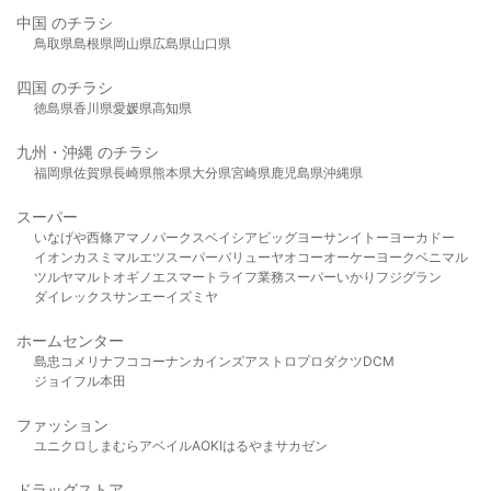
中国 のチラシ
鳥取県
島根県
岡山県
広島県
山口県
四国 のチラシ
徳島県
香川県
愛媛県
高知県
九州・沖縄 のチラシ
福岡県
佐賀県
長崎県
熊本県
大分県
宮崎県
鹿児島県
沖縄県
スーパー
いなげや
西條
アマノパークス
ベイシア
ビッグヨーサン
イトーヨーカドー
イオン
カスミ
マルエツ
スーパーバリュー
ヤオコー
オーケー
ヨークベニマル
ツルヤ
マルト
オギノ
エスマート
ライフ
業務スーパー
いかり
フジグラン
ダイレックス
サンエー
イズミヤ
ホームセンター
島忠
コメリ
ナフコ
コーナン
カインズ
アストロプロダクツ
DCM
ジョイフル本田
ファッション
ユニクロ
しまむら
アベイル
AOKI
はるやま
サカゼン
ドラッグストア