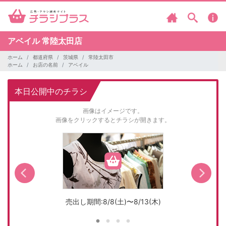
アベイル
常陸太田店
ホーム
都道府県
茨城県
常陸太田市
ホーム
お店の名前
アベイル
本日公開中のチラシ
画像はイメージです。
画像をクリックするとチラシが開きます。
売出し期間:8/8(土)〜8/13(木)