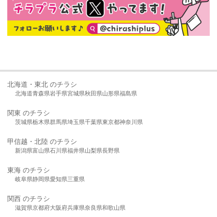
北海道・東北 のチラシ
北海道
青森県
岩手県
宮城県
秋田県
山形県
福島県
関東 のチラシ
茨城県
栃木県
群馬県
埼玉県
千葉県
東京都
神奈川県
甲信越・北陸 のチラシ
新潟県
富山県
石川県
福井県
山梨県
長野県
東海 のチラシ
岐阜県
静岡県
愛知県
三重県
関西 のチラシ
滋賀県
京都府
大阪府
兵庫県
奈良県
和歌山県