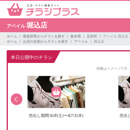
堀込店
アベイル
ホーム
都道府県からチラシを探す
栃木県
足利市
アベイル 堀込店
ホーム
お店の名前からチラシを探す
アベイル
堀込店
本日公開中のチラシ
画像はイメージです
売出し期間:8/8(土)〜8/13(木)
売出し