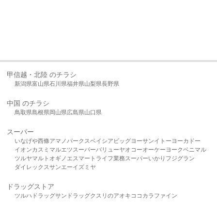
甲信越・北陸 のチラシ
新潟県
富山県
石川県
福井県
山梨県
長野県
中国 のチラシ
鳥取県
島根県
岡山県
広島県
山口県
スーパー
いなげや
西條
アマノパークス
ベイシア
ビッグヨーサン
イトーヨーカドー
イオン
カスミ
マルエツ
スーパーバリュー
ヤオコー
オーケー
ヨークベニマル
ツルヤ
マルト
オギノ
エスマート
ライフ
業務スーパー
いかり
フジグラン
ダイレックス
サンエー
イズミヤ
ドラッグストア
ツルハドラッグ
サンドラッグ
クスリのアオキ
ココカラファイン