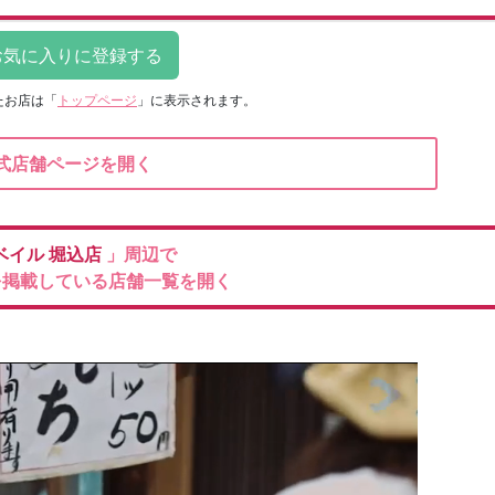
たお店は
「
トップページ
」に表示されます。
式店舗ページを開く
ベイル
堀込店
」周辺で
を掲載している店舗一覧を開く