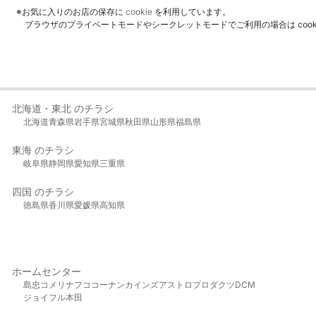
※お気に入りのお店の保存に
cookie
を利用しています。
ブラウザのプライベートモードやシークレットモードでご利用の場合は coo
北海道・東北 のチラシ
北海道
青森県
岩手県
宮城県
秋田県
山形県
福島県
東海 のチラシ
岐阜県
静岡県
愛知県
三重県
四国 のチラシ
徳島県
香川県
愛媛県
高知県
ホームセンター
島忠
コメリ
ナフコ
コーナン
カインズ
アストロプロダクツ
DCM
ジョイフル本田