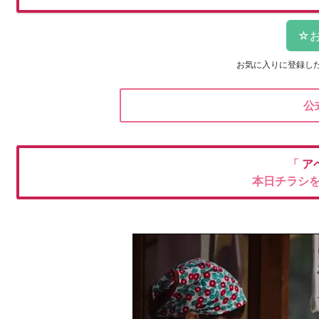
お気に入りに登録し
公
「
ア
本日チラシ