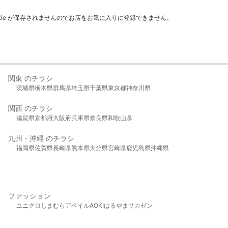
kie が保存されませんのでお店をお気に入りに登録できません。
関東 のチラシ
茨城県
栃木県
群馬県
埼玉県
千葉県
東京都
神奈川県
関西 のチラシ
滋賀県
京都府
大阪府
兵庫県
奈良県
和歌山県
九州・沖縄 のチラシ
福岡県
佐賀県
長崎県
熊本県
大分県
宮崎県
鹿児島県
沖縄県
ファッション
ユニクロ
しまむら
アベイル
AOKI
はるやま
サカゼン