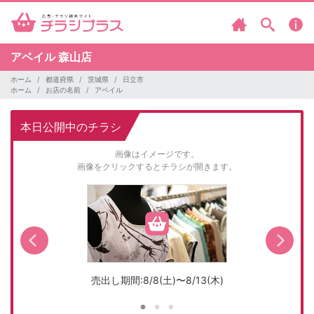
アベイル
森山店
ホーム
都道府県
茨城県
日立市
ホーム
お店の名前
アベイル
本日公開中のチラシ
画像はイメージです。
画像をクリックするとチラシが開きます。
売出し期間:8/8(土)〜8/13(木)