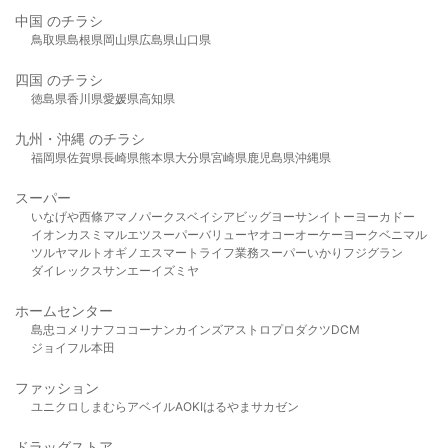
中国 のチラシ
鳥取県
島根県
岡山県
広島県
山口県
四国 のチラシ
徳島県
香川県
愛媛県
高知県
九州・沖縄 のチラシ
福岡県
佐賀県
長崎県
熊本県
大分県
宮崎県
鹿児島県
沖縄県
スーパー
いなげや
西條
アマノパークス
ベイシア
ビッグヨーサン
イトーヨーカドー
イオン
カスミ
マルエツ
スーパーバリュー
ヤオコー
オーケー
ヨークベニマル
ツルヤ
マルト
オギノ
エスマート
ライフ
業務スーパー
いかり
フジグラン
ダイレックス
サンエー
イズミヤ
ホームセンター
島忠
コメリ
ナフコ
コーナン
カインズ
アストロプロダクツ
DCM
ジョイフル本田
ファッション
ユニクロ
しまむら
アベイル
AOKI
はるやま
サカゼン
ドラッグストア