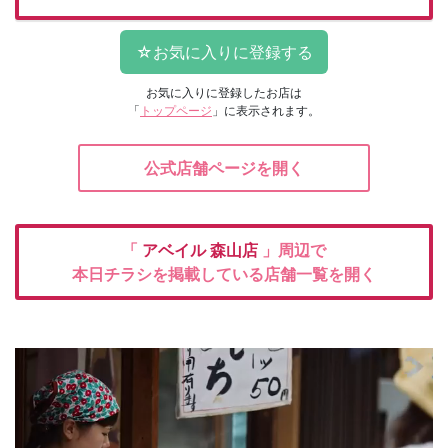
お気に入りに登録したお店は
「
トップページ
」に表示されます。
公式店舗ページを開く
「
アベイル
森山店
」周辺で
本日チラシを掲載している店舗一覧を開く