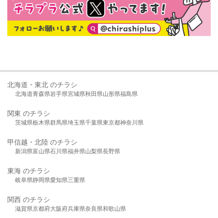
北海道・東北 のチラシ
北海道
青森県
岩手県
宮城県
秋田県
山形県
福島県
関東 のチラシ
茨城県
栃木県
群馬県
埼玉県
千葉県
東京都
神奈川県
甲信越・北陸 のチラシ
新潟県
富山県
石川県
福井県
山梨県
長野県
東海 のチラシ
岐阜県
静岡県
愛知県
三重県
関西 のチラシ
滋賀県
京都府
大阪府
兵庫県
奈良県
和歌山県