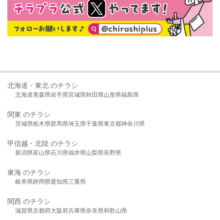
北海道・東北 のチラシ
北海道
青森県
岩手県
宮城県
秋田県
山形県
福島県
関東 のチラシ
茨城県
栃木県
群馬県
埼玉県
千葉県
東京都
神奈川県
甲信越・北陸 のチラシ
新潟県
富山県
石川県
福井県
山梨県
長野県
東海 のチラシ
岐阜県
静岡県
愛知県
三重県
関西 のチラシ
滋賀県
京都府
大阪府
兵庫県
奈良県
和歌山県