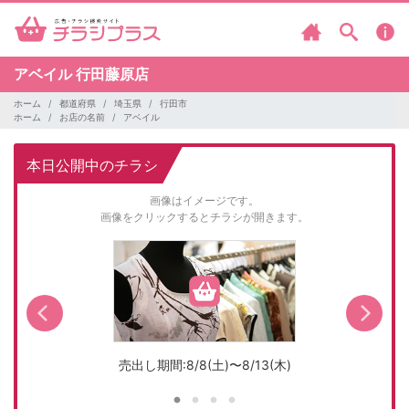
アベイル
行田藤原店
ホーム
都道府県
埼玉県
行田市
ホーム
お店の名前
アベイル
本日公開中のチラシ
画像はイメージです。
画像をクリックするとチラシが開きます。
売出し期間:8/8(土)〜8/13(木)