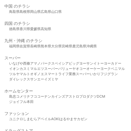
中国 のチラシ
鳥取県
島根県
岡山県
広島県
山口県
四国 のチラシ
徳島県
香川県
愛媛県
高知県
九州・沖縄 のチラシ
福岡県
佐賀県
長崎県
熊本県
大分県
宮崎県
鹿児島県
沖縄県
スーパー
いなげや
西條
アマノパークス
ベイシア
ビッグヨーサン
イトーヨーカドー
イオン
カスミ
マルエツ
スーパーバリュー
ヤオコー
オーケー
ヨークベニマル
ツルヤ
マルト
オギノ
エスマート
ライフ
業務スーパー
いかり
フジグラン
ダイレックス
サンエー
イズミヤ
ホームセンター
島忠
コメリ
ナフコ
コーナン
カインズ
アストロプロダクツ
DCM
ジョイフル本田
ファッション
ユニクロ
しまむら
アベイル
AOKI
はるやま
サカゼン
ドラッグストア