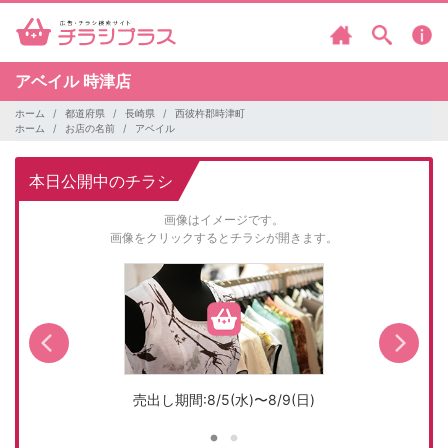
アベイル
時津店
ホーム
都道府県
長崎県
西彼杵郡時津町
ホーム
お店の名前
アベイル
本日公開中のチラシ
画像はイメージです。
画像をクリックするとチラシが開きます。
売出し期間:8/5(水)〜8/9(日)