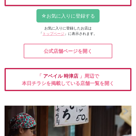
お気に入りに登録したお店は
「
トップページ
」に表示されます。
公式店舗ページを開く
「
アベイル
時津店
」周辺で
本日チラシを掲載している店舗一覧を開く