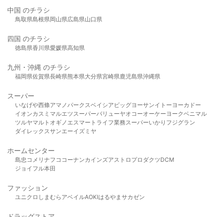
中国 のチラシ
鳥取県
島根県
岡山県
広島県
山口県
四国 のチラシ
徳島県
香川県
愛媛県
高知県
九州・沖縄 のチラシ
福岡県
佐賀県
長崎県
熊本県
大分県
宮崎県
鹿児島県
沖縄県
スーパー
いなげや
西條
アマノパークス
ベイシア
ビッグヨーサン
イトーヨーカドー
イオン
カスミ
マルエツ
スーパーバリュー
ヤオコー
オーケー
ヨークベニマル
ツルヤ
マルト
オギノ
エスマート
ライフ
業務スーパー
いかり
フジグラン
ダイレックス
サンエー
イズミヤ
ホームセンター
島忠
コメリ
ナフコ
コーナン
カインズ
アストロプロダクツ
DCM
ジョイフル本田
ファッション
ユニクロ
しまむら
アベイル
AOKI
はるやま
サカゼン
ドラッグストア