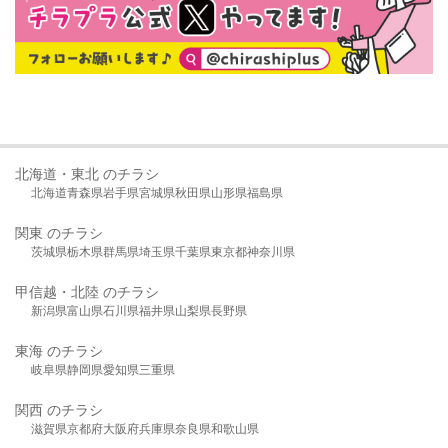
北海道・東北 のチラシ
北海道
青森県
岩手県
宮城県
秋田県
山形県
福島県
関東 のチラシ
茨城県
栃木県
群馬県
埼玉県
千葉県
東京都
神奈川県
甲信越・北陸 のチラシ
新潟県
富山県
石川県
福井県
山梨県
長野県
東海 のチラシ
岐阜県
静岡県
愛知県
三重県
関西 のチラシ
滋賀県
京都府
大阪府
兵庫県
奈良県
和歌山県