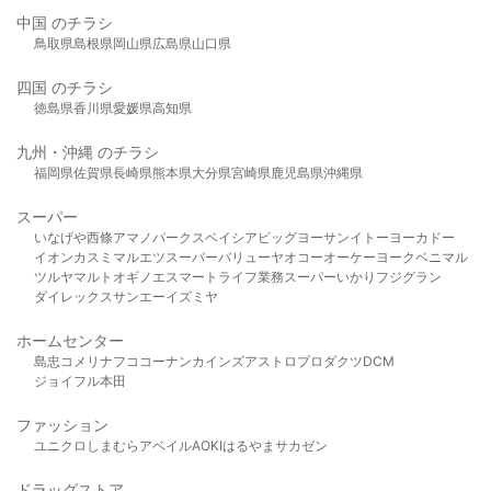
中国 のチラシ
鳥取県
島根県
岡山県
広島県
山口県
四国 のチラシ
徳島県
香川県
愛媛県
高知県
九州・沖縄 のチラシ
福岡県
佐賀県
長崎県
熊本県
大分県
宮崎県
鹿児島県
沖縄県
スーパー
いなげや
西條
アマノパークス
ベイシア
ビッグヨーサン
イトーヨーカドー
イオン
カスミ
マルエツ
スーパーバリュー
ヤオコー
オーケー
ヨークベニマル
ツルヤ
マルト
オギノ
エスマート
ライフ
業務スーパー
いかり
フジグラン
ダイレックス
サンエー
イズミヤ
ホームセンター
島忠
コメリ
ナフコ
コーナン
カインズ
アストロプロダクツ
DCM
ジョイフル本田
ファッション
ユニクロ
しまむら
アベイル
AOKI
はるやま
サカゼン
ドラッグストア