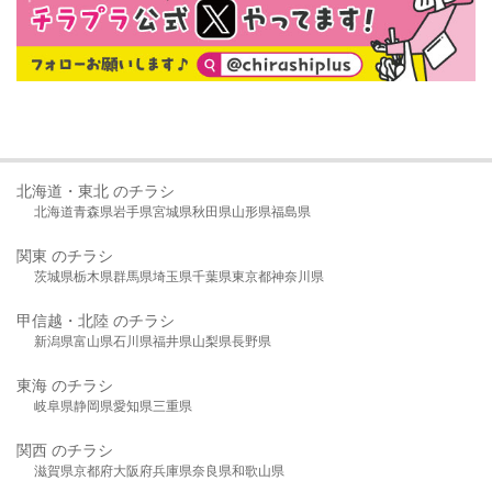
北海道・東北 のチラシ
北海道
青森県
岩手県
宮城県
秋田県
山形県
福島県
関東 のチラシ
茨城県
栃木県
群馬県
埼玉県
千葉県
東京都
神奈川県
甲信越・北陸 のチラシ
新潟県
富山県
石川県
福井県
山梨県
長野県
東海 のチラシ
岐阜県
静岡県
愛知県
三重県
関西 のチラシ
滋賀県
京都府
大阪府
兵庫県
奈良県
和歌山県