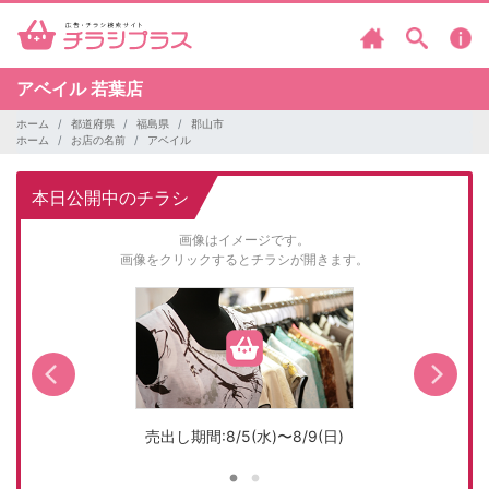
アベイル
若葉店
ホーム
都道府県
福島県
郡山市
ホーム
お店の名前
アベイル
本日公開中のチラシ
画像はイメージです。
画像をクリックするとチラシが開きます。
売出し期間:8/5(水)〜8/9(日)