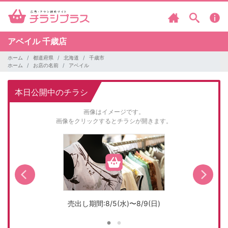
アベイル
千歳店
ホーム
都道府県
北海道
千歳市
ホーム
お店の名前
アベイル
本日公開中のチラシ
画像はイメージです。
画像をクリックするとチラシが開きます。
売出し期間:8/5(水)〜8/9(日)