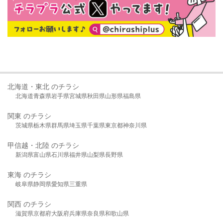
北海道・東北 のチラシ
北海道
青森県
岩手県
宮城県
秋田県
山形県
福島県
関東 のチラシ
茨城県
栃木県
群馬県
埼玉県
千葉県
東京都
神奈川県
甲信越・北陸 のチラシ
新潟県
富山県
石川県
福井県
山梨県
長野県
東海 のチラシ
岐阜県
静岡県
愛知県
三重県
関西 のチラシ
滋賀県
京都府
大阪府
兵庫県
奈良県
和歌山県