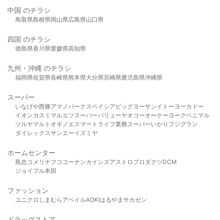
中国 のチラシ
鳥取県
島根県
岡山県
広島県
山口県
四国 のチラシ
徳島県
香川県
愛媛県
高知県
九州・沖縄 のチラシ
福岡県
佐賀県
長崎県
熊本県
大分県
宮崎県
鹿児島県
沖縄県
スーパー
いなげや
西條
アマノパークス
ベイシア
ビッグヨーサン
イトーヨーカドー
イオン
カスミ
マルエツ
スーパーバリュー
ヤオコー
オーケー
ヨークベニマル
ツルヤ
マルト
オギノ
エスマート
ライフ
業務スーパー
いかり
フジグラン
ダイレックス
サンエー
イズミヤ
ホームセンター
島忠
コメリ
ナフコ
コーナン
カインズ
アストロプロダクツ
DCM
ジョイフル本田
ファッション
ユニクロ
しまむら
アベイル
AOKI
はるやま
サカゼン
ドラッグストア