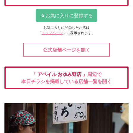
お気に入りに登録したお店は
「
トップページ
」に表示されます。
公式店舗ページを開く
「
アベイル
おゆみ野店
」周辺で
本日チラシを掲載している店舗一覧を開く