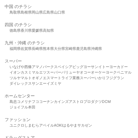
中国 のチラシ
鳥取県
島根県
岡山県
広島県
山口県
四国 のチラシ
徳島県
香川県
愛媛県
高知県
九州・沖縄 のチラシ
福岡県
佐賀県
長崎県
熊本県
大分県
宮崎県
鹿児島県
沖縄県
スーパー
いなげや
西條
アマノパークス
ベイシア
ビッグヨーサン
イトーヨーカドー
イオン
カスミ
マルエツ
スーパーバリュー
ヤオコー
オーケー
ヨークベニマル
ツルヤ
マルト
オギノ
エスマート
ライフ
業務スーパー
いかり
フジグラン
ダイレックス
サンエー
イズミヤ
ホームセンター
島忠
コメリ
ナフコ
コーナン
カインズ
アストロプロダクツ
DCM
ジョイフル本田
ファッション
ユニクロ
しまむら
アベイル
AOKI
はるやま
サカゼン
ドラッグストア