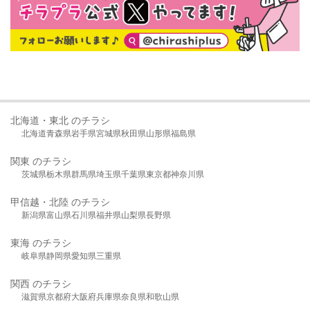
北海道・東北 のチラシ
北海道
青森県
岩手県
宮城県
秋田県
山形県
福島県
関東 のチラシ
茨城県
栃木県
群馬県
埼玉県
千葉県
東京都
神奈川県
甲信越・北陸 のチラシ
新潟県
富山県
石川県
福井県
山梨県
長野県
東海 のチラシ
岐阜県
静岡県
愛知県
三重県
関西 のチラシ
滋賀県
京都府
大阪府
兵庫県
奈良県
和歌山県