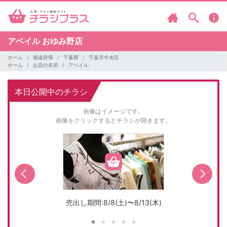
アベイル
おゆみ野店
ホーム
都道府県
千葉県
千葉市中央区
ホーム
お店の名前
アベイル
本日公開中のチラシ
画像はイメージです。
画像をクリックするとチラシが開きます。
売出し期間:8/8(土)〜8/13(木)