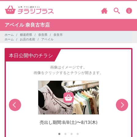
アベイル
奈良古市店
ホーム
都道府県
奈良県
奈良市
ホーム
お店の名前
アベイル
本日公開中のチラシ
画像はイメージです。
画像をクリックするとチラシが開きます。
売出し期間:8/8(土)〜8/13(木)