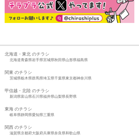
北海道・東北 のチラシ
北海道
青森県
岩手県
宮城県
秋田県
山形県
福島県
関東 のチラシ
茨城県
栃木県
群馬県
埼玉県
千葉県
東京都
神奈川県
甲信越・北陸 のチラシ
新潟県
富山県
石川県
福井県
山梨県
長野県
東海 のチラシ
岐阜県
静岡県
愛知県
三重県
関西 のチラシ
滋賀県
京都府
大阪府
兵庫県
奈良県
和歌山県