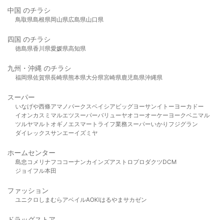
中国 のチラシ
鳥取県
島根県
岡山県
広島県
山口県
四国 のチラシ
徳島県
香川県
愛媛県
高知県
九州・沖縄 のチラシ
福岡県
佐賀県
長崎県
熊本県
大分県
宮崎県
鹿児島県
沖縄県
スーパー
いなげや
西條
アマノパークス
ベイシア
ビッグヨーサン
イトーヨーカドー
イオン
カスミ
マルエツ
スーパーバリュー
ヤオコー
オーケー
ヨークベニマル
ツルヤ
マルト
オギノ
エスマート
ライフ
業務スーパー
いかり
フジグラン
ダイレックス
サンエー
イズミヤ
ホームセンター
島忠
コメリ
ナフコ
コーナン
カインズ
アストロプロダクツ
DCM
ジョイフル本田
ファッション
ユニクロ
しまむら
アベイル
AOKI
はるやま
サカゼン
ドラッグストア