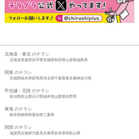
北海道・東北 のチラシ
北海道
青森県
岩手県
宮城県
秋田県
山形県
福島県
関東 のチラシ
茨城県
栃木県
群馬県
埼玉県
千葉県
東京都
神奈川県
甲信越・北陸 のチラシ
新潟県
富山県
石川県
福井県
山梨県
長野県
東海 のチラシ
岐阜県
静岡県
愛知県
三重県
関西 のチラシ
滋賀県
京都府
大阪府
兵庫県
奈良県
和歌山県