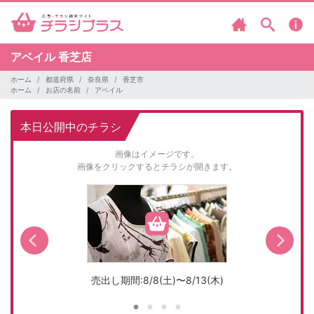
アベイル
香芝店
ホーム
都道府県
奈良県
香芝市
ホーム
お店の名前
アベイル
本日公開中のチラシ
画像はイメージです。
画像をクリックするとチラシが開きます。
売出し期間:8/8(土)〜8/13(木)