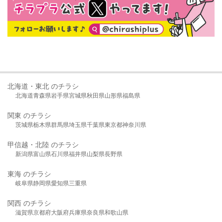
北海道・東北 のチラシ
北海道
青森県
岩手県
宮城県
秋田県
山形県
福島県
関東 のチラシ
茨城県
栃木県
群馬県
埼玉県
千葉県
東京都
神奈川県
甲信越・北陸 のチラシ
新潟県
富山県
石川県
福井県
山梨県
長野県
東海 のチラシ
岐阜県
静岡県
愛知県
三重県
関西 のチラシ
滋賀県
京都府
大阪府
兵庫県
奈良県
和歌山県