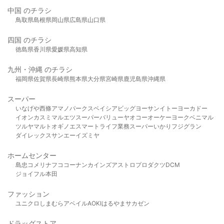
中国 のチラシ
鳥取県
島根県
岡山県
広島県
山口県
四国 のチラシ
徳島県
香川県
愛媛県
高知県
九州・沖縄 のチラシ
福岡県
佐賀県
長崎県
熊本県
大分県
宮崎県
鹿児島県
沖縄県
スーパー
いなげや
西條
アマノパークス
ベイシア
ビッグヨーサン
イトーヨーカドー
イオン
カスミ
マルエツ
スーパーバリュー
ヤオコー
オーケー
ヨークベニマル
ツルヤ
マルト
オギノ
エスマート
ライフ
業務スーパー
いかり
フジグラン
ダイレックス
サンエー
イズミヤ
ホームセンター
島忠
コメリ
ナフコ
コーナン
カインズ
アストロプロダクツ
DCM
ジョイフル本田
ファッション
ユニクロ
しまむら
アベイル
AOKI
はるやま
サカゼン
ドラッグストア