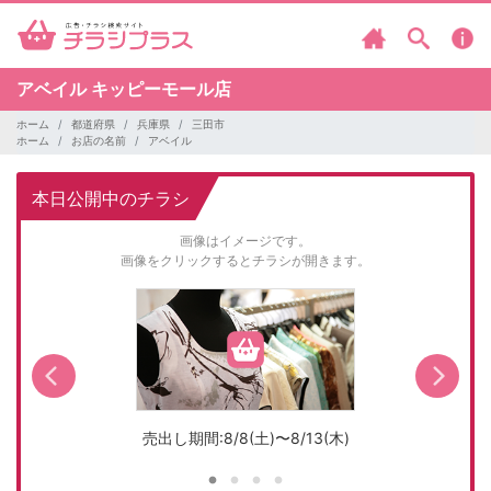
アベイル
キッピーモール店
ホーム
都道府県
兵庫県
三田市
ホーム
お店の名前
アベイル
本日公開中のチラシ
画像はイメージです。
画像をクリックするとチラシが開きます。
売出し期間:8/8(土)〜8/13(木)