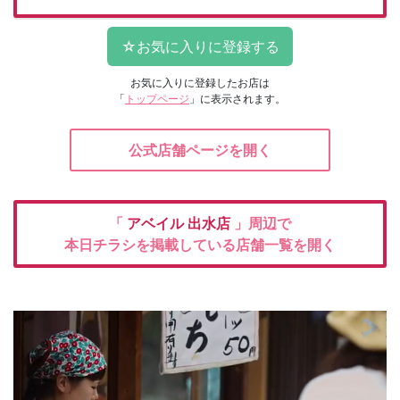
お気に入りに登録したお店は
「
トップページ
」に表示されます。
公式店舗ページを開く
「
アベイル
出水店
」周辺で
本日チラシを掲載している店舗一覧を開く