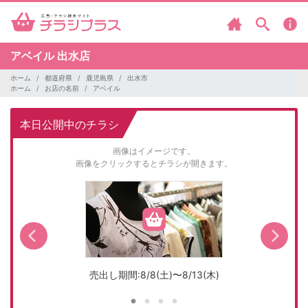
アベイル
出水店
ホーム
都道府県
鹿児島県
出水市
ホーム
お店の名前
アベイル
本日公開中のチラシ
画像はイメージです。
画像をクリックするとチラシが開きます。
売出し期間:8/8(土)〜8/13(木)