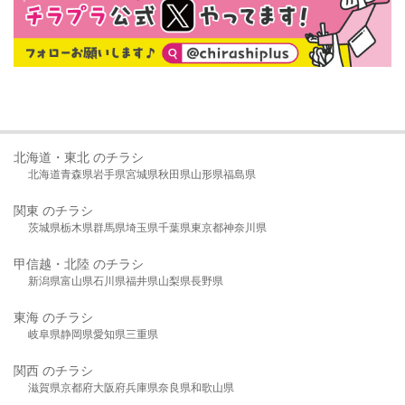
北海道・東北 のチラシ
北海道
青森県
岩手県
宮城県
秋田県
山形県
福島県
関東 のチラシ
茨城県
栃木県
群馬県
埼玉県
千葉県
東京都
神奈川県
甲信越・北陸 のチラシ
新潟県
富山県
石川県
福井県
山梨県
長野県
東海 のチラシ
岐阜県
静岡県
愛知県
三重県
関西 のチラシ
滋賀県
京都府
大阪府
兵庫県
奈良県
和歌山県