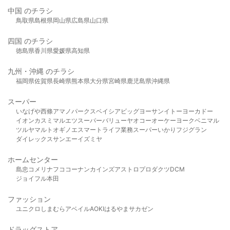
中国 のチラシ
鳥取県
島根県
岡山県
広島県
山口県
四国 のチラシ
徳島県
香川県
愛媛県
高知県
九州・沖縄 のチラシ
福岡県
佐賀県
長崎県
熊本県
大分県
宮崎県
鹿児島県
沖縄県
スーパー
いなげや
西條
アマノパークス
ベイシア
ビッグヨーサン
イトーヨーカドー
イオン
カスミ
マルエツ
スーパーバリュー
ヤオコー
オーケー
ヨークベニマル
ツルヤ
マルト
オギノ
エスマート
ライフ
業務スーパー
いかり
フジグラン
ダイレックス
サンエー
イズミヤ
ホームセンター
島忠
コメリ
ナフコ
コーナン
カインズ
アストロプロダクツ
DCM
ジョイフル本田
ファッション
ユニクロ
しまむら
アベイル
AOKI
はるやま
サカゼン
ドラッグストア