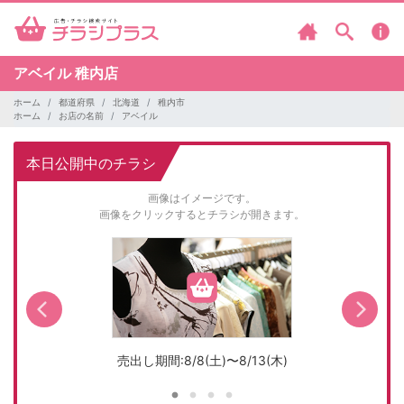
アベイル
稚内店
ホーム
都道府県
北海道
稚内市
ホーム
お店の名前
アベイル
本日公開中のチラシ
画像はイメージです。
画像をクリックするとチラシが開きます。
売出し期間:8/8(土)〜8/13(木)