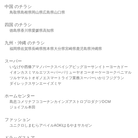
中国 のチラシ
鳥取県
島根県
岡山県
広島県
山口県
四国 のチラシ
徳島県
香川県
愛媛県
高知県
九州・沖縄 のチラシ
福岡県
佐賀県
長崎県
熊本県
大分県
宮崎県
鹿児島県
沖縄県
スーパー
いなげや
西條
アマノパークス
ベイシア
ビッグヨーサン
イトーヨーカドー
イオン
カスミ
マルエツ
スーパーバリュー
ヤオコー
オーケー
ヨークベニマル
ツルヤ
マルト
オギノ
エスマート
ライフ
業務スーパー
いかり
フジグラン
ダイレックス
サンエー
イズミヤ
ホームセンター
島忠
コメリ
ナフコ
コーナン
カインズ
アストロプロダクツ
DCM
ジョイフル本田
ファッション
ユニクロ
しまむら
アベイル
AOKI
はるやま
サカゼン
ドラッグストア