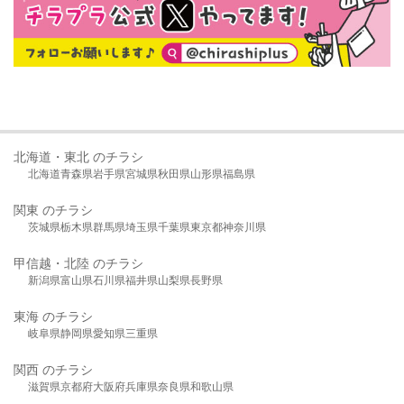
北海道・東北 のチラシ
北海道
青森県
岩手県
宮城県
秋田県
山形県
福島県
関東 のチラシ
茨城県
栃木県
群馬県
埼玉県
千葉県
東京都
神奈川県
甲信越・北陸 のチラシ
新潟県
富山県
石川県
福井県
山梨県
長野県
東海 のチラシ
岐阜県
静岡県
愛知県
三重県
関西 のチラシ
滋賀県
京都府
大阪府
兵庫県
奈良県
和歌山県