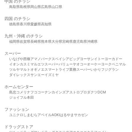
中国 のチラシ
鳥取県
島根県
岡山県
広島県
山口県
四国 のチラシ
徳島県
香川県
愛媛県
高知県
九州・沖縄 のチラシ
福岡県
佐賀県
長崎県
熊本県
大分県
宮崎県
鹿児島県
沖縄県
スーパー
いなげや
西條
アマノパークス
ベイシア
ビッグヨーサン
イトーヨーカドー
イオン
カスミ
マルエツ
スーパーバリュー
ヤオコー
オーケー
ヨークベニマル
ツルヤ
マルト
オギノ
エスマート
ライフ
業務スーパー
いかり
フジグラン
ダイレックス
サンエー
イズミヤ
ホームセンター
島忠
コメリ
ナフコ
コーナン
カインズ
アストロプロダクツ
DCM
ジョイフル本田
ファッション
ユニクロ
しまむら
アベイル
AOKI
はるやま
サカゼン
ドラッグストア