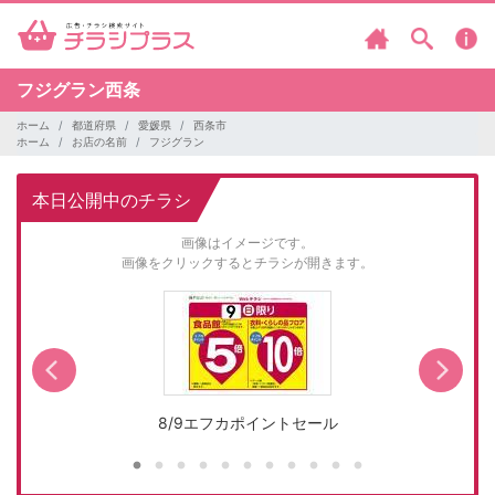
フジグラン西条
ホーム
都道府県
愛媛県
西条市
ホーム
お店の名前
フジグラン
本日公開中のチラシ
画像はイメージです。
画像をクリックするとチラシが開きます。
8/9エフカポイントセール