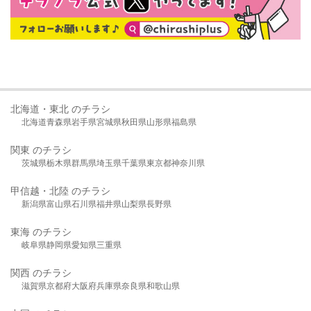
北海道・東北 のチラシ
北海道
青森県
岩手県
宮城県
秋田県
山形県
福島県
関東 のチラシ
茨城県
栃木県
群馬県
埼玉県
千葉県
東京都
神奈川県
甲信越・北陸 のチラシ
新潟県
富山県
石川県
福井県
山梨県
長野県
東海 のチラシ
岐阜県
静岡県
愛知県
三重県
関西 のチラシ
滋賀県
京都府
大阪府
兵庫県
奈良県
和歌山県