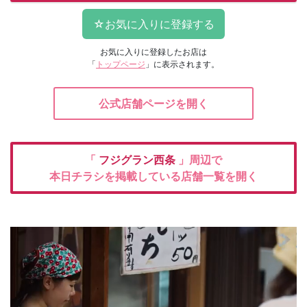
お気に入りに登録したお店は
「
トップページ
」に表示されます。
公式店舗ページを開く
「
フジグラン西条
」周辺で
本日チラシを掲載している店舗一覧を開く