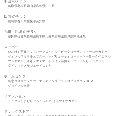
中国 のチラシ
鳥取県
島根県
岡山県
広島県
山口県
四国 のチラシ
徳島県
香川県
愛媛県
高知県
九州・沖縄 のチラシ
福岡県
佐賀県
長崎県
熊本県
大分県
宮崎県
鹿児島県
沖縄県
スーパー
いなげや
西條
アマノパークス
ベイシア
ビッグヨーサン
イトーヨーカドー
イオン
カスミ
マルエツ
スーパーバリュー
ヤオコー
オーケー
ヨークベニマル
ツルヤ
マルト
オギノ
エスマート
ライフ
業務スーパー
いかり
フジグラン
ダイレックス
サンエー
イズミヤ
ホームセンター
島忠
コメリ
ナフコ
コーナン
カインズ
アストロプロダクツ
DCM
ジョイフル本田
ファッション
ユニクロ
しまむら
アベイル
AOKI
はるやま
サカゼン
ドラッグストア