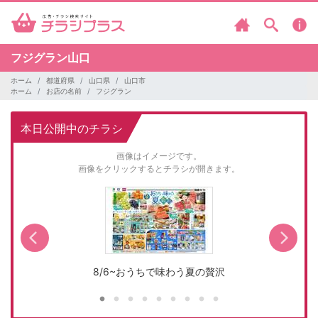
フジグラン山口
ホーム
都道府県
山口県
山口市
ホーム
お店の名前
フジグラン
本日公開中のチラシ
画像はイメージです。
画像をクリックするとチラシが開きます。
8/6~おうちで味わう夏の贅沢