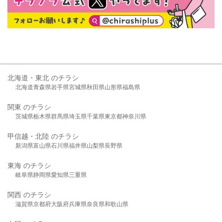
北海道・東北 のチラシ
北海道
青森県
岩手県
宮城県
秋田県
山形県
福島県
関東 のチラシ
茨城県
栃木県
群馬県
埼玉県
千葉県
東京都
神奈川県
甲信越・北陸 のチラシ
新潟県
富山県
石川県
福井県
山梨県
長野県
東海 のチラシ
岐阜県
静岡県
愛知県
三重県
関西 のチラシ
滋賀県
京都府
大阪府
兵庫県
奈良県
和歌山県