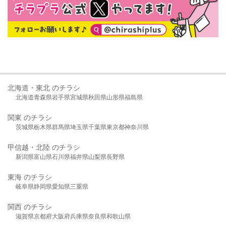
北海道・東北 のチラシ
北海道
青森県
岩手県
宮城県
秋田県
山形県
福島県
関東 のチラシ
茨城県
栃木県
群馬県
埼玉県
千葉県
東京都
神奈川県
甲信越・北陸 のチラシ
新潟県
富山県
石川県
福井県
山梨県
長野県
東海 のチラシ
岐阜県
静岡県
愛知県
三重県
関西 のチラシ
滋賀県
京都府
大阪府
兵庫県
奈良県
和歌山県