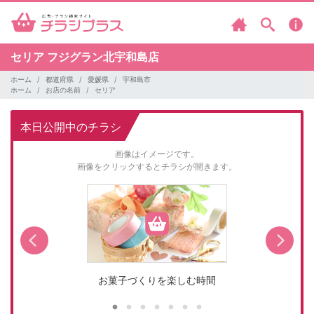
セリア
フジグラン北宇和島店
ホーム
都道府県
愛媛県
宇和島市
ホーム
お店の名前
セリア
本日公開中のチラシ
画像はイメージです。
画像をクリックするとチラシが開きます。
お菓子づくりを楽しむ時間