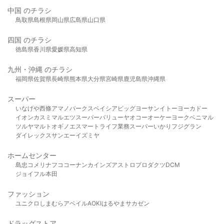
中国 のチラシ
鳥取県
島根県
岡山県
広島県
山口県
四国 のチラシ
徳島県
香川県
愛媛県
高知県
九州・沖縄 のチラシ
福岡県
佐賀県
長崎県
熊本県
大分県
宮崎県
鹿児島県
沖縄県
スーパー
いなげや
西條
アマノパークス
ベイシア
ビッグヨーサン
イトーヨーカドー
イオン
カスミ
マルエツ
スーパーバリュー
ヤオコー
オーケー
ヨークベニマル
ツルヤ
マルト
オギノ
エスマート
ライフ
業務スーパー
いかり
フジグラン
ダイレックス
サンエー
イズミヤ
ホームセンター
島忠
コメリ
ナフコ
コーナン
カインズ
アストロプロダクツ
DCM
ジョイフル本田
ファッション
ユニクロ
しまむら
アベイル
AOKI
はるやま
サカゼン
ドラッグストア