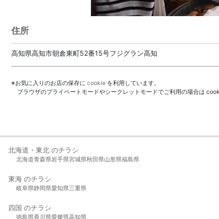
住所
高知県高知市朝倉東町52番15号フジグラン高知
※お気に入りのお店の保存に
cookie
を利用しています。
ブラウザのプライベートモードやシークレットモードでご利用の場合は coo
北海道・東北 のチラシ
北海道
青森県
岩手県
宮城県
秋田県
山形県
福島県
東海 のチラシ
岐阜県
静岡県
愛知県
三重県
四国 のチラシ
徳島県
香川県
愛媛県
高知県