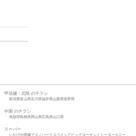
甲信越・北陸 のチラシ
新潟県
富山県
石川県
福井県
山梨県
長野県
中国 のチラシ
鳥取県
島根県
岡山県
広島県
山口県
スーパー
いなげや
西條
アマノパークス
ベイシア
ビッグヨーサン
イトーヨーカドー