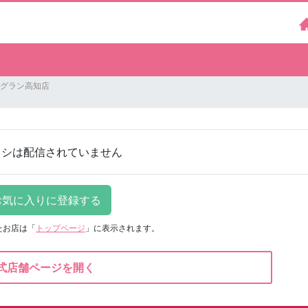
フジグラン高知店
ラシは配信されていません
たお店は
「
トップページ
」に表示されます。
式店舗ページを開く