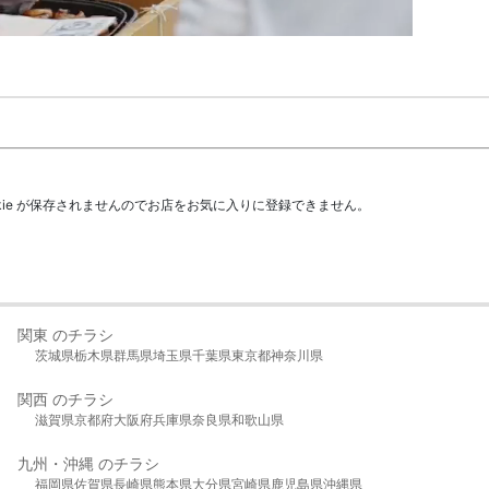
kie が保存されませんのでお店をお気に入りに登録できません。
関東 のチラシ
茨城県
栃木県
群馬県
埼玉県
千葉県
東京都
神奈川県
関西 のチラシ
滋賀県
京都府
大阪府
兵庫県
奈良県
和歌山県
九州・沖縄 のチラシ
福岡県
佐賀県
長崎県
熊本県
大分県
宮崎県
鹿児島県
沖縄県