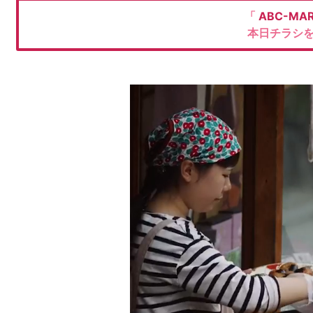
「
ABC-MA
本日チラシ