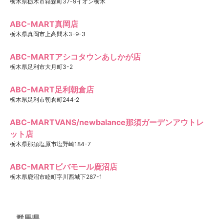
栃木県栃木市箱森町37-9イオン栃木
ABC-MART真岡店
栃木県真岡市上高間木3-9-3
ABC-MARTアシコタウンあしかが店
栃木県足利市大月町3-2
ABC-MART足利朝倉店
栃木県足利市朝倉町244‐2
ABC-MARTVANS/newbalance那須ガーデンアウトレ
ット店
栃木県那須塩原市塩野崎184-7
ABC-MARTビバモール鹿沼店
栃木県鹿沼市睦町字川西城下287-1
群馬県