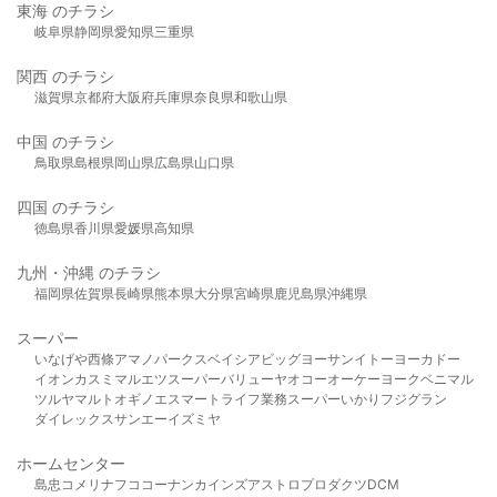
東海 のチラシ
岐阜県
静岡県
愛知県
三重県
関西 のチラシ
滋賀県
京都府
大阪府
兵庫県
奈良県
和歌山県
中国 のチラシ
鳥取県
島根県
岡山県
広島県
山口県
四国 のチラシ
徳島県
香川県
愛媛県
高知県
九州・沖縄 のチラシ
福岡県
佐賀県
長崎県
熊本県
大分県
宮崎県
鹿児島県
沖縄県
スーパー
いなげや
西條
アマノパークス
ベイシア
ビッグヨーサン
イトーヨーカドー
イオン
カスミ
マルエツ
スーパーバリュー
ヤオコー
オーケー
ヨークベニマル
ツルヤ
マルト
オギノ
エスマート
ライフ
業務スーパー
いかり
フジグラン
ダイレックス
サンエー
イズミヤ
ホームセンター
島忠
コメリ
ナフコ
コーナン
カインズ
アストロプロダクツ
DCM