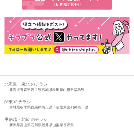
北海道・東北 のチラシ
北海道
青森県
岩手県
宮城県
秋田県
山形県
福島県
関東 のチラシ
茨城県
栃木県
群馬県
埼玉県
千葉県
東京都
神奈川県
甲信越・北陸 のチラシ
新潟県
富山県
石川県
福井県
山梨県
長野県