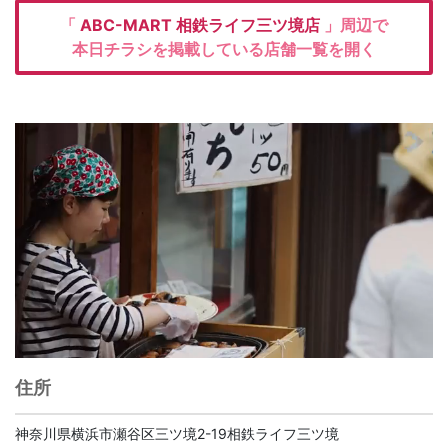
「
ABC-MART
相鉄ライフ三ツ境店
」周辺で
本日チラシを掲載している店舗一覧を開く
住所
神奈川県横浜市瀬谷区三ツ境2-19相鉄ライフ三ツ境