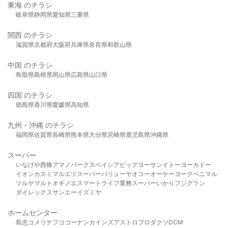
東海 のチラシ
岐阜県
静岡県
愛知県
三重県
関西 のチラシ
滋賀県
京都府
大阪府
兵庫県
奈良県
和歌山県
中国 のチラシ
鳥取県
島根県
岡山県
広島県
山口県
四国 のチラシ
徳島県
香川県
愛媛県
高知県
九州・沖縄 のチラシ
福岡県
佐賀県
長崎県
熊本県
大分県
宮崎県
鹿児島県
沖縄県
スーパー
いなげや
西條
アマノパークス
ベイシア
ビッグヨーサン
イトーヨーカドー
イオン
カスミ
マルエツ
スーパーバリュー
ヤオコー
オーケー
ヨークベニマル
ツルヤ
マルト
オギノ
エスマート
ライフ
業務スーパー
いかり
フジグラン
ダイレックス
サンエー
イズミヤ
ホームセンター
島忠
コメリ
ナフコ
コーナン
カインズ
アストロプロダクツ
DCM