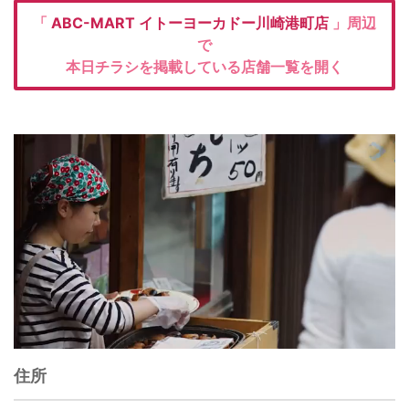
「
ABC-MART
イトーヨーカドー川崎港町店
」周辺
で
本日チラシを掲載している店舗一覧を開く
住所