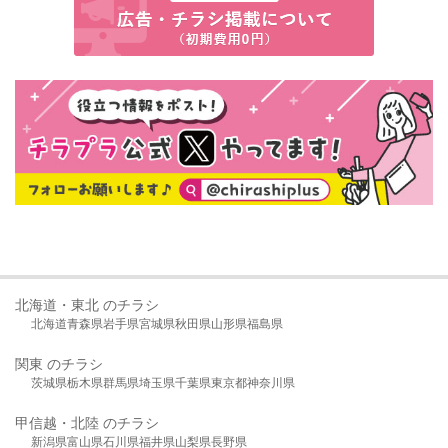
北海道・東北 のチラシ
北海道
青森県
岩手県
宮城県
秋田県
山形県
福島県
関東 のチラシ
茨城県
栃木県
群馬県
埼玉県
千葉県
東京都
神奈川県
甲信越・北陸 のチラシ
新潟県
富山県
石川県
福井県
山梨県
長野県