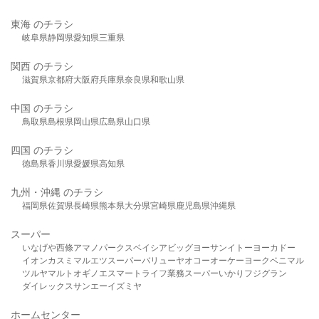
東海 のチラシ
岐阜県
静岡県
愛知県
三重県
関西 のチラシ
滋賀県
京都府
大阪府
兵庫県
奈良県
和歌山県
中国 のチラシ
鳥取県
島根県
岡山県
広島県
山口県
四国 のチラシ
徳島県
香川県
愛媛県
高知県
九州・沖縄 のチラシ
福岡県
佐賀県
長崎県
熊本県
大分県
宮崎県
鹿児島県
沖縄県
スーパー
いなげや
西條
アマノパークス
ベイシア
ビッグヨーサン
イトーヨーカドー
イオン
カスミ
マルエツ
スーパーバリュー
ヤオコー
オーケー
ヨークベニマル
ツルヤ
マルト
オギノ
エスマート
ライフ
業務スーパー
いかり
フジグラン
ダイレックス
サンエー
イズミヤ
ホームセンター