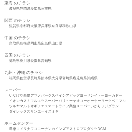
東海 のチラシ
岐阜県
静岡県
愛知県
三重県
関西 のチラシ
滋賀県
京都府
大阪府
兵庫県
奈良県
和歌山県
中国 のチラシ
鳥取県
島根県
岡山県
広島県
山口県
四国 のチラシ
徳島県
香川県
愛媛県
高知県
九州・沖縄 のチラシ
福岡県
佐賀県
長崎県
熊本県
大分県
宮崎県
鹿児島県
沖縄県
スーパー
いなげや
西條
アマノパークス
ベイシア
ビッグヨーサン
イトーヨーカドー
イオン
カスミ
マルエツ
スーパーバリュー
ヤオコー
オーケー
ヨークベニマル
ツルヤ
マルト
オギノ
エスマート
ライフ
業務スーパー
いかり
フジグラン
ダイレックス
サンエー
イズミヤ
ホームセンター
島忠
コメリ
ナフコ
コーナン
カインズ
アストロプロダクツ
DCM