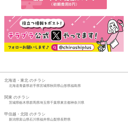
北海道・東北 のチラシ
北海道
青森県
岩手県
宮城県
秋田県
山形県
福島県
関東 のチラシ
茨城県
栃木県
群馬県
埼玉県
千葉県
東京都
神奈川県
甲信越・北陸 のチラシ
新潟県
富山県
石川県
福井県
山梨県
長野県