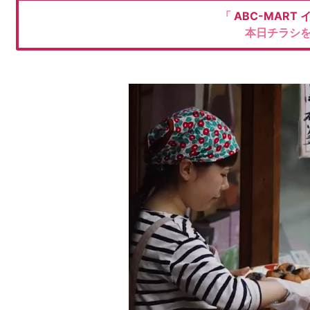
「
ABC-MART
本日チラシ