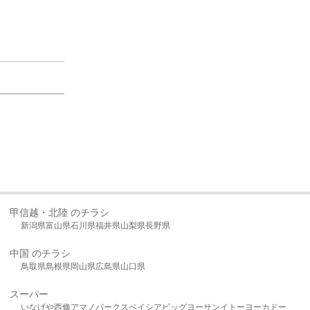
甲信越・北陸 のチラシ
新潟県
富山県
石川県
福井県
山梨県
長野県
中国 のチラシ
鳥取県
島根県
岡山県
広島県
山口県
スーパー
いなげや
西條
アマノパークス
ベイシア
ビッグヨーサン
イトーヨーカドー