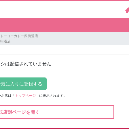
T イトーヨーカドー四街道店
四街道店
ラシは配信されていません
たお店は
「
トップページ
」に表示されます。
式店舗ページを開く