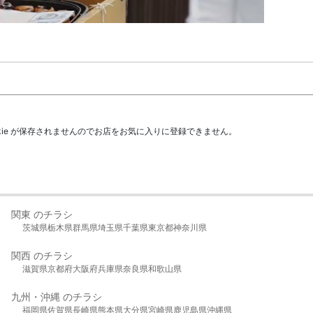
kie が保存されませんのでお店をお気に入りに登録できません。
関東 のチラシ
茨城県
栃木県
群馬県
埼玉県
千葉県
東京都
神奈川県
関西 のチラシ
滋賀県
京都府
大阪府
兵庫県
奈良県
和歌山県
九州・沖縄 のチラシ
福岡県
佐賀県
長崎県
熊本県
大分県
宮崎県
鹿児島県
沖縄県