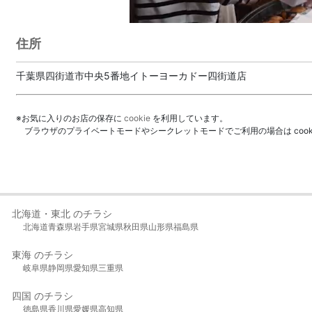
住所
千葉県四街道市中央5番地イトーヨーカドー四街道店
※お気に入りのお店の保存に
cookie
を利用しています。
ブラウザのプライベートモードやシークレットモードでご利用の場合は coo
北海道・東北 のチラシ
北海道
青森県
岩手県
宮城県
秋田県
山形県
福島県
東海 のチラシ
岐阜県
静岡県
愛知県
三重県
四国 のチラシ
徳島県
香川県
愛媛県
高知県