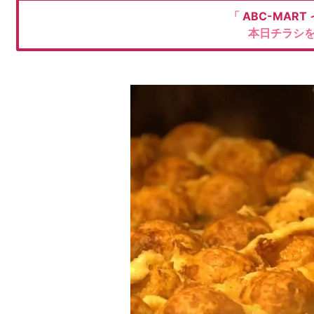
「
ABC-MART
本日チラシ