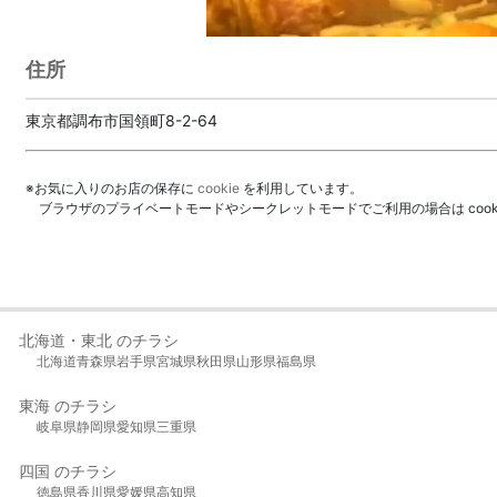
住所
東京都調布市国領町8-2-64
※お気に入りのお店の保存に
cookie
を利用しています。
ブラウザのプライベートモードやシークレットモードでご利用の場合は coo
北海道・東北 のチラシ
北海道
青森県
岩手県
宮城県
秋田県
山形県
福島県
東海 のチラシ
岐阜県
静岡県
愛知県
三重県
四国 のチラシ
徳島県
香川県
愛媛県
高知県