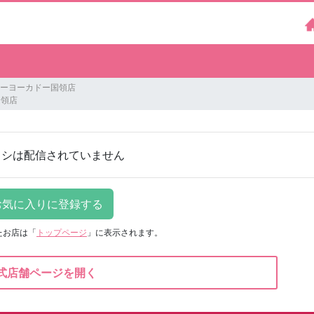
イトーヨーカドー国領店
国領店
ラシは配信されていません
たお店は
「
トップページ
」に表示されます。
式店舗ページを開く