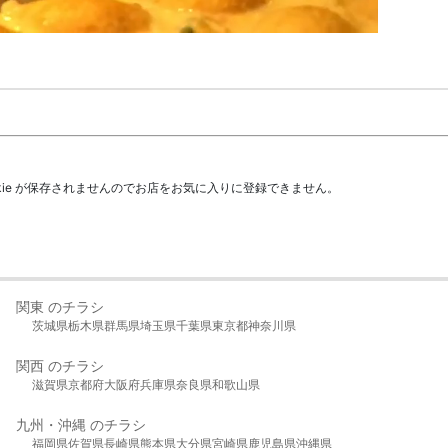
kie が保存されませんのでお店をお気に入りに登録できません。
関東 のチラシ
茨城県
栃木県
群馬県
埼玉県
千葉県
東京都
神奈川県
関西 のチラシ
滋賀県
京都府
大阪府
兵庫県
奈良県
和歌山県
九州・沖縄 のチラシ
福岡県
佐賀県
長崎県
熊本県
大分県
宮崎県
鹿児島県
沖縄県