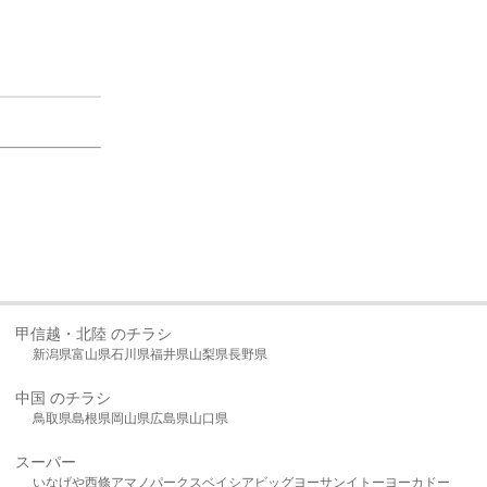
甲信越・北陸 のチラシ
新潟県
富山県
石川県
福井県
山梨県
長野県
中国 のチラシ
鳥取県
島根県
岡山県
広島県
山口県
スーパー
いなげや
西條
アマノパークス
ベイシア
ビッグヨーサン
イトーヨーカドー