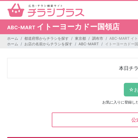
イトーヨーカドー国領店
ABC-MART
ホーム
都道府県からチラシを探す
東京都
調布市
ABC-MART 
ホーム
お店の名前からチラシを探す
ABC-MART
イトーヨーカドー
本日チ
お気に入りに登録し
公