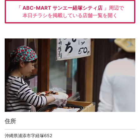
「
ABC-MART
サンエー経塚シティ店
」周辺で
本日チラシを掲載している店舗一覧を開く
住所
沖縄県浦添市字経塚652