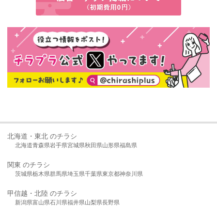
北海道・東北 のチラシ
北海道
青森県
岩手県
宮城県
秋田県
山形県
福島県
関東 のチラシ
茨城県
栃木県
群馬県
埼玉県
千葉県
東京都
神奈川県
甲信越・北陸 のチラシ
新潟県
富山県
石川県
福井県
山梨県
長野県