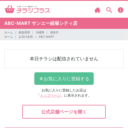
ABC-MART
サンエー経塚シティ店
ホーム
都道府県
沖縄県
浦添市
ホーム
お店の名前
ABC-MART
本日チラシは配信されていません
お気に入りに登録したお店は
「
トップページ
」に表示されます。
公式店舗ページを開く