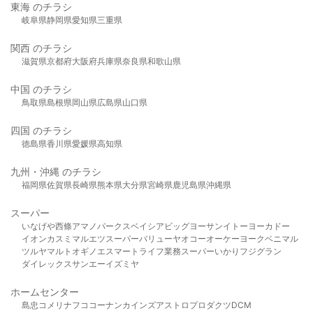
東海 のチラシ
岐阜県
静岡県
愛知県
三重県
関西 のチラシ
滋賀県
京都府
大阪府
兵庫県
奈良県
和歌山県
中国 のチラシ
鳥取県
島根県
岡山県
広島県
山口県
四国 のチラシ
徳島県
香川県
愛媛県
高知県
九州・沖縄 のチラシ
福岡県
佐賀県
長崎県
熊本県
大分県
宮崎県
鹿児島県
沖縄県
スーパー
いなげや
西條
アマノパークス
ベイシア
ビッグヨーサン
イトーヨーカドー
イオン
カスミ
マルエツ
スーパーバリュー
ヤオコー
オーケー
ヨークベニマル
ツルヤ
マルト
オギノ
エスマート
ライフ
業務スーパー
いかり
フジグラン
ダイレックス
サンエー
イズミヤ
ホームセンター
島忠
コメリ
ナフコ
コーナン
カインズ
アストロプロダクツ
DCM