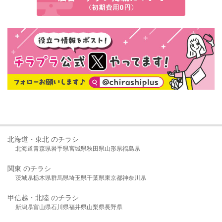
北海道・東北 のチラシ
北海道
青森県
岩手県
宮城県
秋田県
山形県
福島県
関東 のチラシ
茨城県
栃木県
群馬県
埼玉県
千葉県
東京都
神奈川県
甲信越・北陸 のチラシ
新潟県
富山県
石川県
福井県
山梨県
長野県