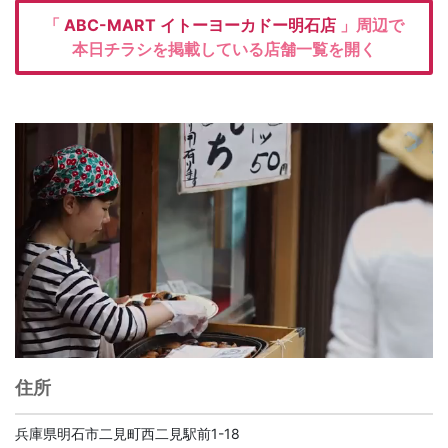
「
ABC-MART
イトーヨーカドー明石店
」周辺で
本日チラシを掲載している店舗一覧を開く
住所
兵庫県明石市二見町西二見駅前1-18