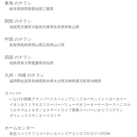
東海 のチラシ
岐阜県
静岡県
愛知県
三重県
関西 のチラシ
滋賀県
京都府
大阪府
兵庫県
奈良県
和歌山県
中国 のチラシ
鳥取県
島根県
岡山県
広島県
山口県
四国 のチラシ
徳島県
香川県
愛媛県
高知県
九州・沖縄 のチラシ
福岡県
佐賀県
長崎県
熊本県
大分県
宮崎県
鹿児島県
沖縄県
スーパー
いなげや
西條
アマノパークス
ベイシア
ビッグヨーサン
イトーヨーカドー
イオン
カスミ
マルエツ
スーパーバリュー
ヤオコー
オーケー
ヨークベニマル
ツルヤ
マルト
オギノ
エスマート
ライフ
業務スーパー
いかり
フジグラン
ダイレックス
サンエー
イズミヤ
ホームセンター
島忠
コメリ
ナフコ
コーナン
カインズ
アストロプロダクツ
DCM