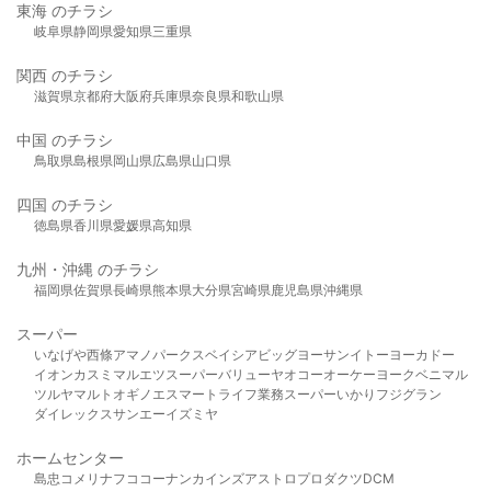
東海 のチラシ
岐阜県
静岡県
愛知県
三重県
関西 のチラシ
滋賀県
京都府
大阪府
兵庫県
奈良県
和歌山県
中国 のチラシ
鳥取県
島根県
岡山県
広島県
山口県
四国 のチラシ
徳島県
香川県
愛媛県
高知県
九州・沖縄 のチラシ
福岡県
佐賀県
長崎県
熊本県
大分県
宮崎県
鹿児島県
沖縄県
スーパー
いなげや
西條
アマノパークス
ベイシア
ビッグヨーサン
イトーヨーカドー
イオン
カスミ
マルエツ
スーパーバリュー
ヤオコー
オーケー
ヨークベニマル
ツルヤ
マルト
オギノ
エスマート
ライフ
業務スーパー
いかり
フジグラン
ダイレックス
サンエー
イズミヤ
ホームセンター
島忠
コメリ
ナフコ
コーナン
カインズ
アストロプロダクツ
DCM