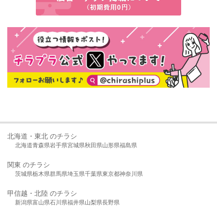
北海道・東北 のチラシ
北海道
青森県
岩手県
宮城県
秋田県
山形県
福島県
関東 のチラシ
茨城県
栃木県
群馬県
埼玉県
千葉県
東京都
神奈川県
甲信越・北陸 のチラシ
新潟県
富山県
石川県
福井県
山梨県
長野県