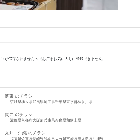
kie が保存されませんのでお店をお気に入りに登録できません。
関東 のチラシ
茨城県
栃木県
群馬県
埼玉県
千葉県
東京都
神奈川県
関西 のチラシ
滋賀県
京都府
大阪府
兵庫県
奈良県
和歌山県
九州・沖縄 のチラシ
福岡県
佐賀県
長崎県
熊本県
大分県
宮崎県
鹿児島県
沖縄県