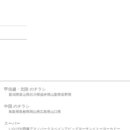
甲信越・北陸 のチラシ
新潟県
富山県
石川県
福井県
山梨県
長野県
中国 のチラシ
鳥取県
島根県
岡山県
広島県
山口県
スーパー
いなげや
西條
アマノパークス
ベイシア
ビッグヨーサン
イトーヨーカドー