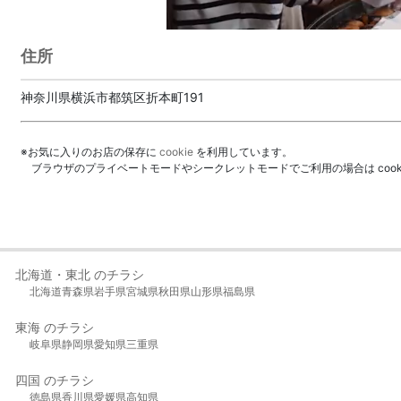
住所
神奈川県横浜市都筑区折本町191
※お気に入りのお店の保存に
cookie
を利用しています。
ブラウザのプライベートモードやシークレットモードでご利用の場合は coo
北海道・東北 のチラシ
北海道
青森県
岩手県
宮城県
秋田県
山形県
福島県
東海 のチラシ
岐阜県
静岡県
愛知県
三重県
四国 のチラシ
徳島県
香川県
愛媛県
高知県