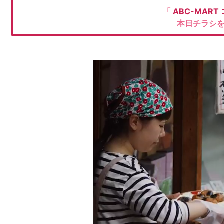
「
ABC-MART
本日チラシ