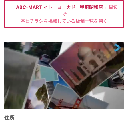
「
ABC-MART
イトーヨーカドー甲府昭和店
」周辺
で
本日チラシを掲載している店舗一覧を開く
住所