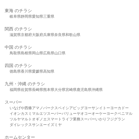
東海 のチラシ
岐阜県
静岡県
愛知県
三重県
関西 のチラシ
滋賀県
京都府
大阪府
兵庫県
奈良県
和歌山県
中国 のチラシ
鳥取県
島根県
岡山県
広島県
山口県
四国 のチラシ
徳島県
香川県
愛媛県
高知県
九州・沖縄 のチラシ
福岡県
佐賀県
長崎県
熊本県
大分県
宮崎県
鹿児島県
沖縄県
スーパー
いなげや
西條
アマノパークス
ベイシア
ビッグヨーサン
イトーヨーカドー
イオン
カスミ
マルエツ
スーパーバリュー
ヤオコー
オーケー
ヨークベニマル
ツルヤ
マルト
オギノ
エスマート
ライフ
業務スーパー
いかり
フジグラン
ダイレックス
サンエー
イズミヤ
ホームセンター