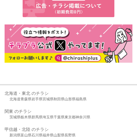
北海道・東北 のチラシ
北海道
青森県
岩手県
宮城県
秋田県
山形県
福島県
関東 のチラシ
茨城県
栃木県
群馬県
埼玉県
千葉県
東京都
神奈川県
甲信越・北陸 のチラシ
新潟県
富山県
石川県
福井県
山梨県
長野県