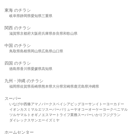
東海 のチラシ
岐阜県
静岡県
愛知県
三重県
関西 のチラシ
滋賀県
京都府
大阪府
兵庫県
奈良県
和歌山県
中国 のチラシ
鳥取県
島根県
岡山県
広島県
山口県
四国 のチラシ
徳島県
香川県
愛媛県
高知県
九州・沖縄 のチラシ
福岡県
佐賀県
長崎県
熊本県
大分県
宮崎県
鹿児島県
沖縄県
スーパー
いなげや
西條
アマノパークス
ベイシア
ビッグヨーサン
イトーヨーカドー
イオン
カスミ
マルエツ
スーパーバリュー
ヤオコー
オーケー
ヨークベニマル
ツルヤ
マルト
オギノ
エスマート
ライフ
業務スーパー
いかり
フジグラン
ダイレックス
サンエー
イズミヤ
ホームセンター