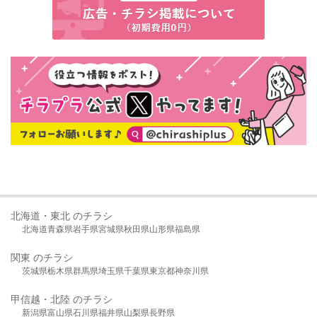
北海道・東北 のチラシ
北海道
青森県
岩手県
宮城県
秋田県
山形県
福島県
関東 のチラシ
茨城県
栃木県
群馬県
埼玉県
千葉県
東京都
神奈川県
甲信越・北陸 のチラシ
新潟県
富山県
石川県
福井県
山梨県
長野県