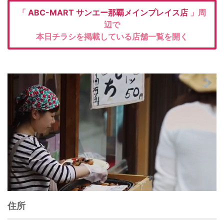
「
ABC-MART
サンエー那覇メインプレイス店
」周
辺で
本日チラシを掲載している店舗一覧を開く
住所