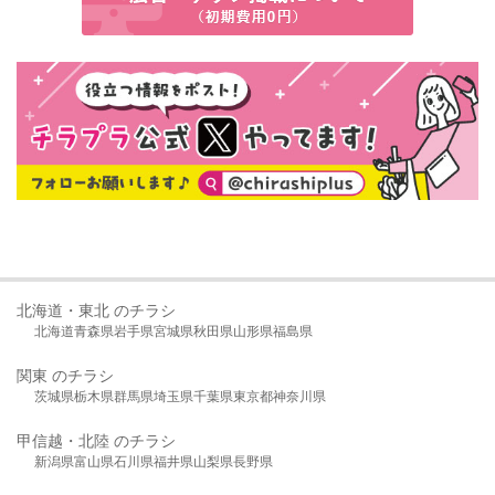
北海道・東北 のチラシ
北海道
青森県
岩手県
宮城県
秋田県
山形県
福島県
関東 のチラシ
茨城県
栃木県
群馬県
埼玉県
千葉県
東京都
神奈川県
甲信越・北陸 のチラシ
新潟県
富山県
石川県
福井県
山梨県
長野県