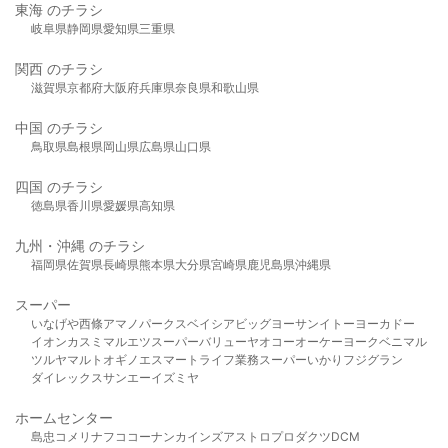
東海 のチラシ
岐阜県
静岡県
愛知県
三重県
関西 のチラシ
滋賀県
京都府
大阪府
兵庫県
奈良県
和歌山県
中国 のチラシ
鳥取県
島根県
岡山県
広島県
山口県
四国 のチラシ
徳島県
香川県
愛媛県
高知県
九州・沖縄 のチラシ
福岡県
佐賀県
長崎県
熊本県
大分県
宮崎県
鹿児島県
沖縄県
スーパー
いなげや
西條
アマノパークス
ベイシア
ビッグヨーサン
イトーヨーカドー
イオン
カスミ
マルエツ
スーパーバリュー
ヤオコー
オーケー
ヨークベニマル
ツルヤ
マルト
オギノ
エスマート
ライフ
業務スーパー
いかり
フジグラン
ダイレックス
サンエー
イズミヤ
ホームセンター
島忠
コメリ
ナフコ
コーナン
カインズ
アストロプロダクツ
DCM