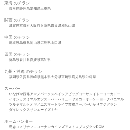
東海 のチラシ
岐阜県
静岡県
愛知県
三重県
関西 のチラシ
滋賀県
京都府
大阪府
兵庫県
奈良県
和歌山県
中国 のチラシ
鳥取県
島根県
岡山県
広島県
山口県
四国 のチラシ
徳島県
香川県
愛媛県
高知県
九州・沖縄 のチラシ
福岡県
佐賀県
長崎県
熊本県
大分県
宮崎県
鹿児島県
沖縄県
スーパー
いなげや
西條
アマノパークス
ベイシア
ビッグヨーサン
イトーヨーカドー
イオン
カスミ
マルエツ
スーパーバリュー
ヤオコー
オーケー
ヨークベニマル
ツルヤ
マルト
オギノ
エスマート
ライフ
業務スーパー
いかり
フジグラン
ダイレックス
サンエー
イズミヤ
ホームセンター
島忠
コメリ
ナフコ
コーナン
カインズ
アストロプロダクツ
DCM