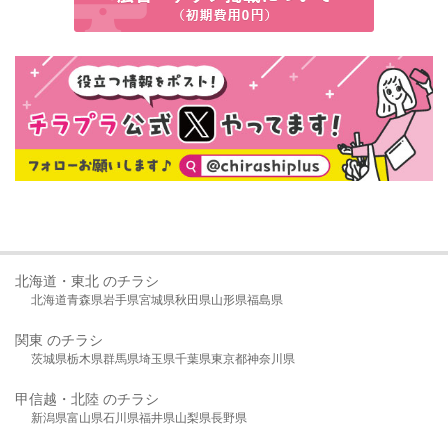
北海道・東北 のチラシ
北海道
青森県
岩手県
宮城県
秋田県
山形県
福島県
関東 のチラシ
茨城県
栃木県
群馬県
埼玉県
千葉県
東京都
神奈川県
甲信越・北陸 のチラシ
新潟県
富山県
石川県
福井県
山梨県
長野県