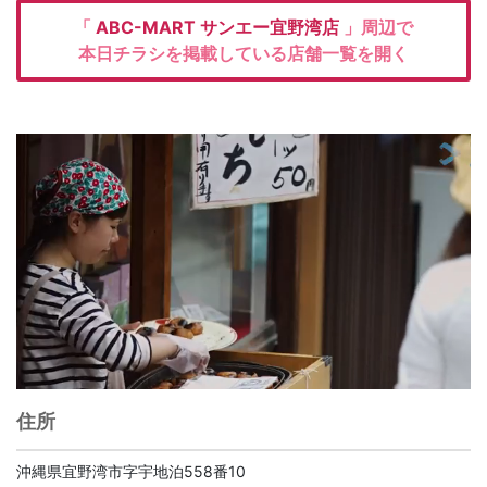
「
ABC-MART
サンエー宜野湾店
」周辺で
本日チラシを掲載している店舗一覧を開く
住所
沖縄県宜野湾市字宇地泊558番10