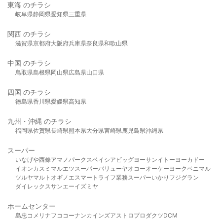
東海 のチラシ
岐阜県
静岡県
愛知県
三重県
関西 のチラシ
滋賀県
京都府
大阪府
兵庫県
奈良県
和歌山県
中国 のチラシ
鳥取県
島根県
岡山県
広島県
山口県
四国 のチラシ
徳島県
香川県
愛媛県
高知県
九州・沖縄 のチラシ
福岡県
佐賀県
長崎県
熊本県
大分県
宮崎県
鹿児島県
沖縄県
スーパー
いなげや
西條
アマノパークス
ベイシア
ビッグヨーサン
イトーヨーカドー
イオン
カスミ
マルエツ
スーパーバリュー
ヤオコー
オーケー
ヨークベニマル
ツルヤ
マルト
オギノ
エスマート
ライフ
業務スーパー
いかり
フジグラン
ダイレックス
サンエー
イズミヤ
ホームセンター
島忠
コメリ
ナフコ
コーナン
カインズ
アストロプロダクツ
DCM