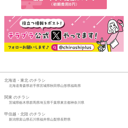
北海道・東北 のチラシ
北海道
青森県
岩手県
宮城県
秋田県
山形県
福島県
関東 のチラシ
茨城県
栃木県
群馬県
埼玉県
千葉県
東京都
神奈川県
甲信越・北陸 のチラシ
新潟県
富山県
石川県
福井県
山梨県
長野県