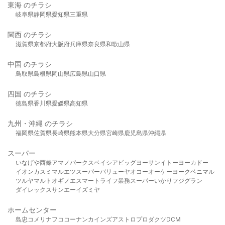
東海 のチラシ
岐阜県
静岡県
愛知県
三重県
関西 のチラシ
滋賀県
京都府
大阪府
兵庫県
奈良県
和歌山県
中国 のチラシ
鳥取県
島根県
岡山県
広島県
山口県
四国 のチラシ
徳島県
香川県
愛媛県
高知県
九州・沖縄 のチラシ
福岡県
佐賀県
長崎県
熊本県
大分県
宮崎県
鹿児島県
沖縄県
スーパー
いなげや
西條
アマノパークス
ベイシア
ビッグヨーサン
イトーヨーカドー
イオン
カスミ
マルエツ
スーパーバリュー
ヤオコー
オーケー
ヨークベニマル
ツルヤ
マルト
オギノ
エスマート
ライフ
業務スーパー
いかり
フジグラン
ダイレックス
サンエー
イズミヤ
ホームセンター
島忠
コメリ
ナフコ
コーナン
カインズ
アストロプロダクツ
DCM