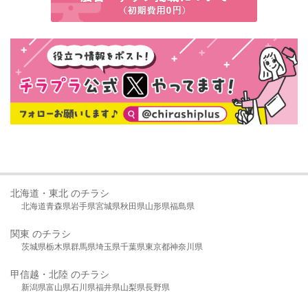
北海道・東北 のチラシ
北海道
青森県
岩手県
宮城県
秋田県
山形県
福島県
関東 のチラシ
茨城県
栃木県
群馬県
埼玉県
千葉県
東京都
神奈川県
甲信越・北陸 のチラシ
新潟県
富山県
石川県
福井県
山梨県
長野県