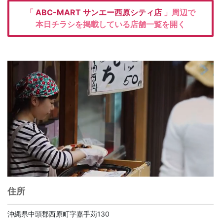
「
ABC-MART
サンエー西原シティ店
」周辺で
本日チラシを掲載している店舗一覧を開く
住所
沖縄県中頭郡西原町字嘉手苅130