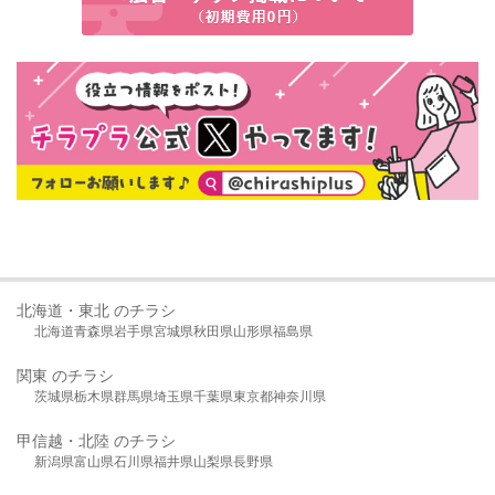
北海道・東北 のチラシ
北海道
青森県
岩手県
宮城県
秋田県
山形県
福島県
関東 のチラシ
茨城県
栃木県
群馬県
埼玉県
千葉県
東京都
神奈川県
甲信越・北陸 のチラシ
新潟県
富山県
石川県
福井県
山梨県
長野県