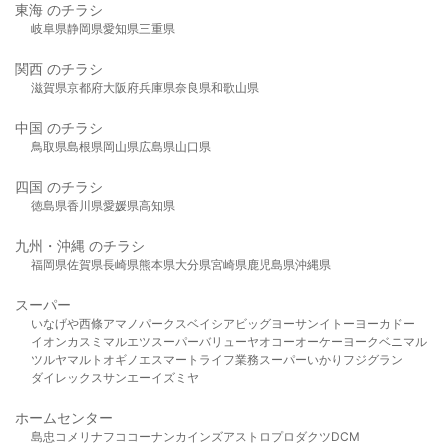
東海 のチラシ
岐阜県
静岡県
愛知県
三重県
関西 のチラシ
滋賀県
京都府
大阪府
兵庫県
奈良県
和歌山県
中国 のチラシ
鳥取県
島根県
岡山県
広島県
山口県
四国 のチラシ
徳島県
香川県
愛媛県
高知県
九州・沖縄 のチラシ
福岡県
佐賀県
長崎県
熊本県
大分県
宮崎県
鹿児島県
沖縄県
スーパー
いなげや
西條
アマノパークス
ベイシア
ビッグヨーサン
イトーヨーカドー
イオン
カスミ
マルエツ
スーパーバリュー
ヤオコー
オーケー
ヨークベニマル
ツルヤ
マルト
オギノ
エスマート
ライフ
業務スーパー
いかり
フジグラン
ダイレックス
サンエー
イズミヤ
ホームセンター
島忠
コメリ
ナフコ
コーナン
カインズ
アストロプロダクツ
DCM